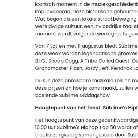
iconisch moment in de muziekgeschiedenis,
improviseerde. Deze historische gebeurte
Wat begon als een lokale straatbeweging i
wereldwijde cultuur, een invloedrijke taal e
moment wordt volgende week groots gevie
Van 7 tot en met 11 augustus biedt Subli
deze week worden legendarische grooves t
B.I.G., Snoop Dogg, A Tribe Called Quest, Out
Grandmaster Flash, Jazzy Jeff, Kendrick 
Duik in deze onmisbare muzikale reis en ma
deze prijzen en hoe je kans maakt, zullen 
boeiende Sublime Middagshow.
Hoogtepunt van het feest: Sublime's Hi
Het hoogtepunt van deze gedenkwaardige vi
16:00 uur Sublime's Hiphop Top 50 wordt
tracks, zorgvuldig samengesteld door Subli