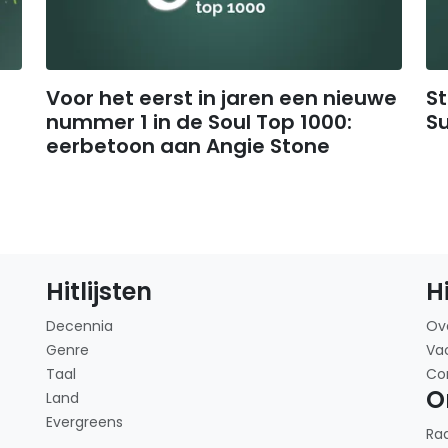
Voor het eerst in jaren een nieuwe
S
nummer 1 in de Soul Top 1000:
Su
eerbetoon aan Angie Stone
Hitlijsten
H
Decennia
Ov
Genre
Va
Taal
Co
O
Land
Evergreens
Ra