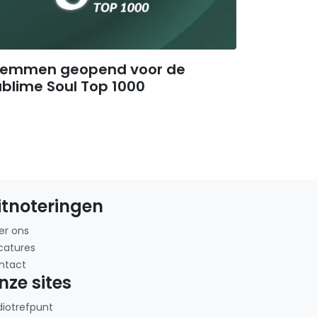
temmen geopend voor de
blime Soul Top 1000
itnoteringen
er ons
catures
ntact
nze sites
diotrefpunt