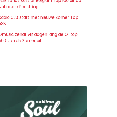
JOE zendt Best of Belgium Top 100 uit op
Nationale Feestdag
Radio 538 start met nieuwe Zomer Top
538
Qmusic zendt vijf dagen lang de Q-top
500 van de Zomer uit