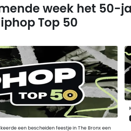
omende week het 50-j
iphop Top 50
G
rkeerde een bescheiden feestje in The Bronx een