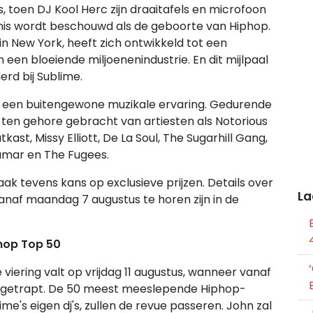
 toen DJ Kool Herc zijn draaitafels en microfoon
nis wordt beschouwd als de geboorte van Hiphop.
n New York, heeft zich ontwikkeld tot een
n een bloeiende miljoenenindustrie. En dit mijlpaal
rd bij Sublime.
me een buitengewone muzikale ervaring. Gedurende
en gehore gebracht van artiesten als Notorious
kast, Missy Elliott, De La Soul, The Sugarhill Gang,
Lamar en The Fugees.
ak tevens kans op exclusieve prijzen. Details over
La
vanaf maandag 7 augustus te horen zijn in de
phop Top 50
ering valt op vrijdag 11 augustus, wanneer vanaf
 afgetrapt. De 50 meest meeslepende Hiphop-
me's eigen dj's, zullen de revue passeren. John zal