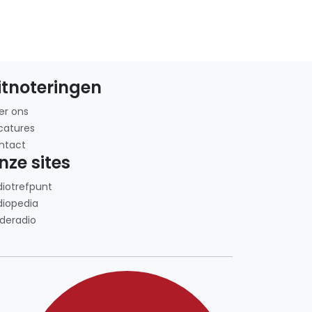
itnoteringen
er ons
catures
ntact
nze sites
diotrefpunt
diopedia
deradio