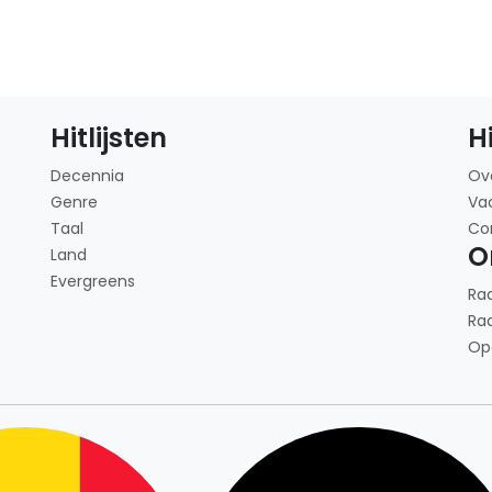
Hitlijsten
H
Decennia
Ov
Genre
Va
Taal
Co
O
Land
Evergreens
Ra
Ra
Op