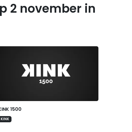
op 2 november in
erelateerde hitlijsten
KINK 1500
KINK