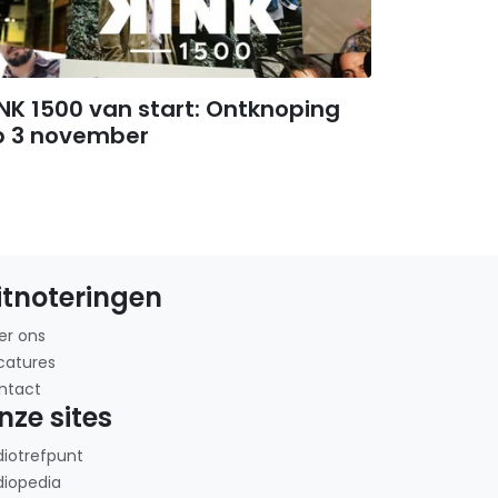
NK 1500 van start: Ontknoping
p 3 november
itnoteringen
er ons
catures
ntact
nze sites
diotrefpunt
diopedia