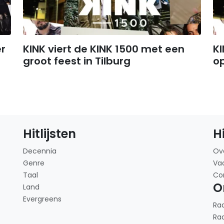
er
KINK viert de KINK 1500 met een
KI
groot feest in Tilburg
o
Hitlijsten
H
Decennia
Ov
Genre
Va
Taal
Co
O
Land
Evergreens
Ra
Ra