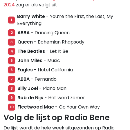
2024
zag er als volgt uit
Barry White
- You’re the First, the Last, My
1
Everything
ABBA
- Dancing Queen
2
Queen
- Bohemian Rhapsody
3
The Beatles
- Let It Be
4
John Miles
- Music
5
Eagles
- Hotel California
6
ABBA
- Fernando
7
Billy Joel
- Piano Man
8
Rob de Nijs
- Het werd zomer
9
Fleetwood Mac
- Go Your Own Way
10
Volg de lijst op Radio Bene
De lijst wordt de hele week uitgezonden op Radio