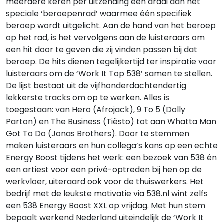
meerdere keren per uitzending een draai aan het
speciale ‘beroepenrad’ waarmee één specifiek
beroep wordt uitgelicht. Aan de hand van het beroep
op het rad, is het vervolgens aan de luisteraars om
een hit door te geven die zij vinden passen bij dat
beroep. De hits dienen tegelijkertijd ter inspiratie voor
luisteraars om de ‘Work It Top 538’ samen te stellen.
De lijst bestaat uit de vijfhonderdachtendertig
lekkerste tracks om op te werken. Alles is
toegestaan: van Hero (Afrojack), 9 To 5 (Dolly
Parton) en The Business (Tiësto) tot aan Whatta Man
Got To Do (Jonas Brothers). Door te stemmen
maken luisteraars en hun collega’s kans op een echte
Energy Boost tijdens het werk: een bezoek van 538 én
een artiest voor een privé-optreden bij hen op de
werkvloer, uiteraard ook voor de thuiswerkers. Het
bedrijf met de leukste motivatie via 538.nl wint zelfs
een 538 Energy Boost XXL op vrijdag. Met hun stem
bepaalt werkend Nederland uiteindelijk de ‘Work It