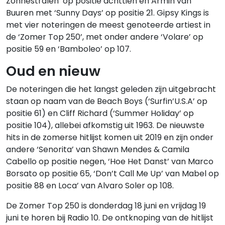
Zonnestralen’ op positie achttien en Armin van
Buuren met ‘Sunny Days’ op positie 21. Gipsy Kings is
met vier noteringen de meest genoteerde artiest in
de ‘Zomer Top 250’, met onder andere ‘Volare’ op
positie 59 en ‘Bamboleo’ op 107.
Oud en nieuw
De noteringen die het langst geleden zijn uitgebracht
staan op naam van de Beach Boys (‘Surfin’U.S.A’ op
positie 61) en Cliff Richard (‘Summer Holiday’ op
positie 104), allebei afkomstig uit 1963. De nieuwste
hits in de zomerse hitlijst komen uit 2019 en zijn onder
andere ‘Senorita’ van Shawn Mendes & Camila
Cabello op positie negen, ‘Hoe Het Danst’ van Marco
Borsato op positie 65, ‘Don’t Call Me Up’ van Mabel op
positie 88 en Loca’ van Alvaro Soler op 108.
De Zomer Top 250 is donderdag 18 juni en vrijdag 19
juni te horen bij Radio 10. De ontknoping van de hitlijst