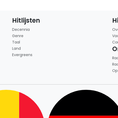
Hitlijsten
H
Decennia
Ov
Genre
Va
Taal
Co
O
Land
Evergreens
Ra
Ra
Op