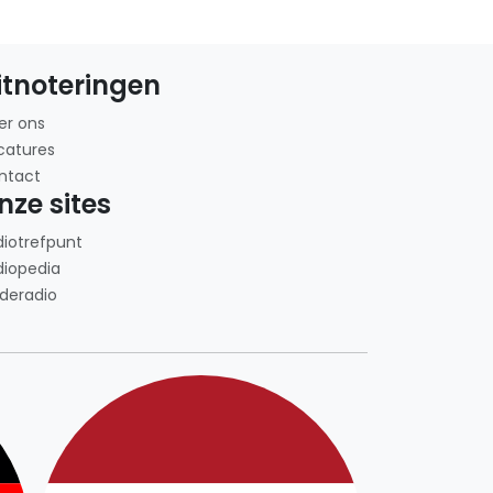
itnoteringen
er ons
catures
ntact
nze sites
diotrefpunt
diopedia
deradio