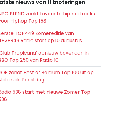
atste nieuws van Hitnoteringen
NPO BLEND zoekt favoriete hiphoptracks
voor Hiphop Top 153
Eerste TOP449 Zomereditie van
4EVER49 Radio start op 10 augustus
‘Club Tropicana’ opnieuw bovenaan in
BBQ Top 250 van Radio 10
JOE zendt Best of Belgium Top 100 uit op
Nationale Feestdag
Radio 538 start met nieuwe Zomer Top
538