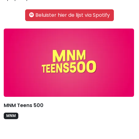
Beluister hier de lijst via Spotify
Gerelateerde hitlijsten
MNM Teens 500
MNM