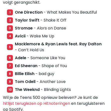
volgt gerangschikt.
One Direction
- What Makes You Beautiful
1
Taylor Swift
- Shake It Off
2
Stromae
- Alors on Danse
3
Avicii
- Wake Me Up
4
Macklemore & Ryan Lewis feat. Ray Dalton
5
- Can’t Hold Us
Adele
- Someone Like You
6
Ed Sheeran
- Shape of You
7
Billie Eilish
- bad guy
8
Tom Odell
- Another Love
9
The Weeknd
- Blinding Lights
10
Wil je de Teens 500 opnieuw beleven? Je kunt de
hitlijst teruglezen op Hitnoteringen
en terugluisteren
op Spotify.