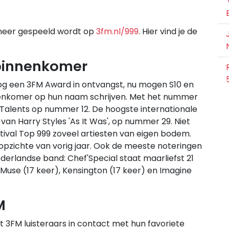
anneer gespeeld wordt op
3fm.nl/999
. Hier vind je de
 binnenkomer
g een 3FM Award in ontvangst, nu mogen S10 en
nenkomer op hun naam schrijven. Met het nummer
 Talents op nummer 12. De hoogste internationale
an Harry Styles 'As It Was', op nummer 29. Niet
stival Top 999 zoveel artiesten van eigen bodem.
 opzichte van vorig jaar. Ook de meeste noteringen
derlandse band: Chef'Special staat maarliefst 21
 Muse (17 keer), Kensington (17 keer) en Imagine
M
t 3FM luisteraars in contact met hun favoriete