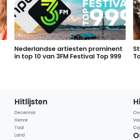
Nederlandse artiesten prominent
St
in top 10 van 3FM Festival Top 999
T
Hitlijsten
H
Decennia
Ov
Genre
Va
Taal
Co
O
Land