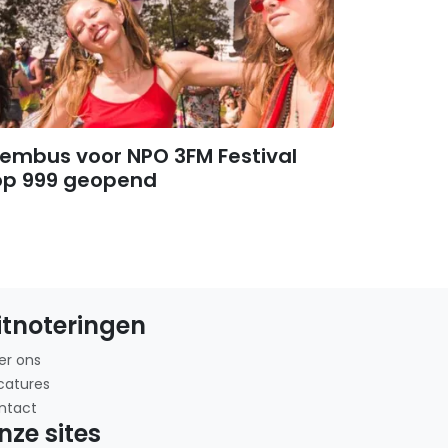
embus voor NPO 3FM Festival
op 999 geopend
itnoteringen
er ons
catures
ntact
nze sites