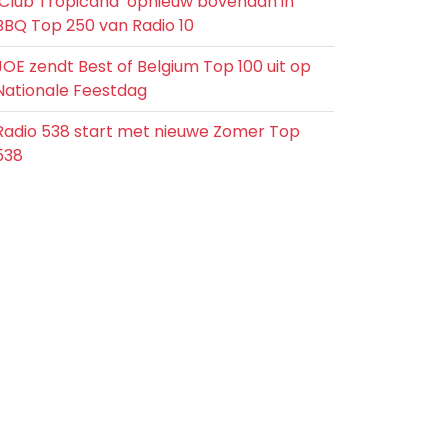
‘Club Tropicana’ opnieuw bovenaan in
BBQ Top 250 van Radio 10
JOE zendt Best of Belgium Top 100 uit op
Nationale Feestdag
Radio 538 start met nieuwe Zomer Top
538