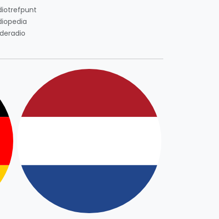
diotrefpunt
diopedia
deradio