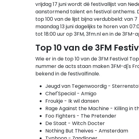
vrijdag 17 juni wordt dé festivallijst van N
aanstormend talent en festival anthems. Dit
top 100 van de lijst bijna verdubbeld: van 7
maandag 13 juni dagelijks te horen van 07:00
tot 18:00 uur op 3FM, 3fm.nl en in de 3FM-a
Top 10 van de 3FM Festi
Wie er in de top 10 van de 3FM Festival Top
nummer de acts staan maken 3FM-dj's Fran
bekend in de festivalfinale.
Jeugd van Tegenwoordig - SterrenstofE
Chef'Special - Amigo
Froukje - Ik wil dansen
Rage Against the Machine - Killing in 
Foo Fighters - The Pretender
De Staat - Witch Docter
Nothing But Theives - Amsterdam
Typhoon - Zandloper