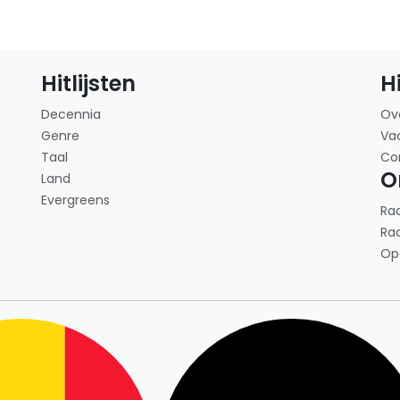
Hitlijsten
H
Decennia
Ov
Genre
Va
Taal
Co
O
Land
Evergreens
Ra
Ra
Op