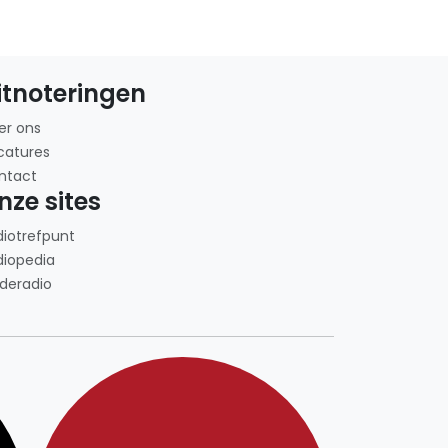
itnoteringen
er ons
catures
ntact
nze sites
diotrefpunt
diopedia
deradio