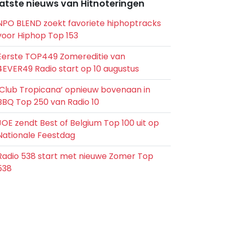
atste nieuws van Hitnoteringen
NPO BLEND zoekt favoriete hiphoptracks
voor Hiphop Top 153
Eerste TOP449 Zomereditie van
4EVER49 Radio start op 10 augustus
‘Club Tropicana’ opnieuw bovenaan in
BBQ Top 250 van Radio 10
JOE zendt Best of Belgium Top 100 uit op
Nationale Feestdag
Radio 538 start met nieuwe Zomer Top
538