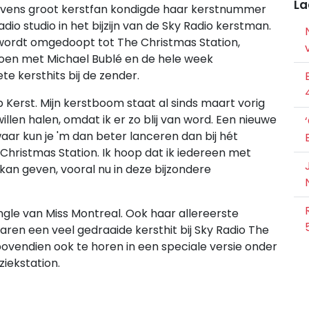
La
evens groot kerstfan kondigde haar kerstnummer
adio studio in het bijzijn van de Sky Radio kerstman.
 wordt omgedoopt tot The Christmas Station,
oen met Michael Bublé en de hele week
te kersthits bij de zender.
 Kerst. Mijn kerstboom staat al sinds maart vorig
illen halen, omdat ik er zo blij van word. Een nieuwe
waar kun je 'm dan beter lanceren dan bij hét
Christmas Station. Ik hoop dat ik iedereen met
 kan geven, vooral nu in deze bijzondere
single van Miss Montreal. Ook haar allereerste
 jaren een veel gedraaide kersthit bij Sky Radio The
bovendien ook te horen in een speciale versie onder
iekstation.