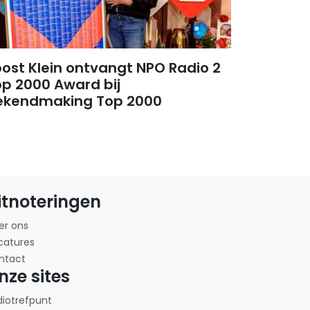
ost Klein ontvangt NPO Radio 2
p 2000 Award bij
ekendmaking Top 2000
itnoteringen
er ons
catures
ntact
nze sites
diotrefpunt