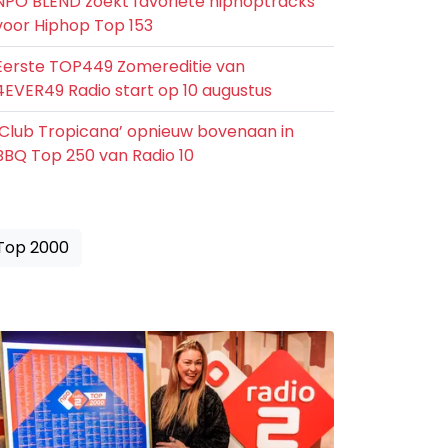
NPO BLEND zoekt favoriete hiphoptracks
voor Hiphop Top 153
Eerste TOP449 Zomereditie van
4EVER49 Radio start op 10 augustus
‘Club Tropicana’ opnieuw bovenaan in
BBQ Top 250 van Radio 10
 Top 2000