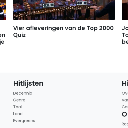
Vier afleveringen van de Top 2000
Jo
en
Quiz
To
je
b
Hitlijsten
H
Decennia
Ov
Genre
Va
Taal
Co
O
Land
Evergreens
Ra