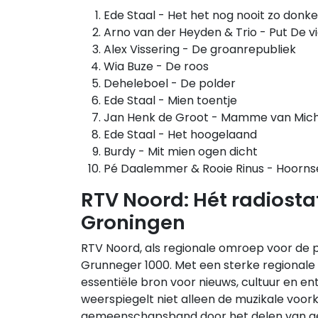
Ede Staal - Het het nog nooit zo donk
Arno van der Heyden & Trio - Put De vi
Alex Vissering - De groanrepubliek
Wia Buze - De roos
Deheleboel - De polder
Ede Staal - Mien toentje
Jan Henk de Groot - Mamme van Mich
Ede Staal - Het hoogelaand
Burdy - Mit mien ogen dicht
Pé Daalemmer & Rooie Rinus - Hoorns
RTV Noord: Hét radiosta
Groningen
RTV Noord, als regionale omroep voor de p
Grunneger 1000. Met een sterke regionale 
essentiële bron voor nieuws, cultuur en e
weerspiegelt niet alleen de muzikale voor
gemeenschapsband door het delen van gel