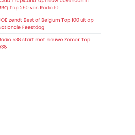
‘Club Tropicana’ opnieuw bovenaan in
BBQ Top 250 van Radio 10
JOE zendt Best of Belgium Top 100 uit op
Nationale Feestdag
Radio 538 start met nieuwe Zomer Top
538