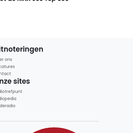
itnoteringen
er ons
catures
ntact
nze sites
diotrefpunt
diopedia
deradio