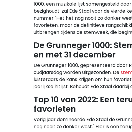
1000, een muzikale lijst samengesteld doo
bezighoudt: zal Ede Staal voor de vierde ke
nummer "Het het nog nooit zo donker west"
favorieten, maar de definitieve rangschik
uitbrengen tijdens de stemweek, die beg
De Grunneger 1000: Ste
en met 31 december
De Grunneger 1000, gepresenteerd door RT
oudjaarsdag worden uitgezonden. De
ste
luisteraars de kans krijgen om hun favori
jaarlijkse hitlijst. Behoudt Ede Staal daarbi
Top 10 van 2022: Een te
favorieten
Vorig jaar domineerde Ede Staal de Grunn
nog nooit zo donker west." Hier is een teru