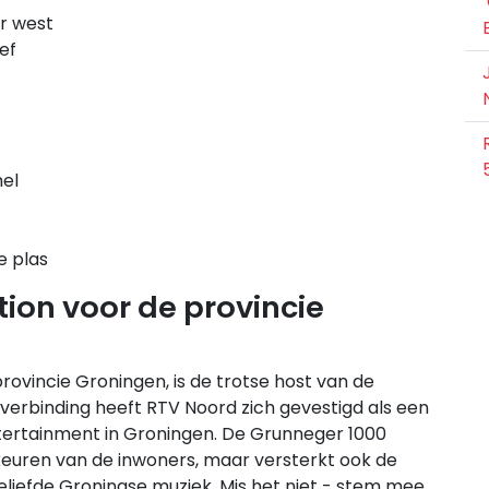
er west
ef
el
e plas
tion voor de provincie
rovincie Groningen, is de trotse host van de
verbinding heeft RTV Noord zich gevestigd als een
ntertainment in Groningen. De Grunneger 1000
keuren van de inwoners, maar versterkt ook de
iefde Groningse muziek. Mis het niet - stem mee