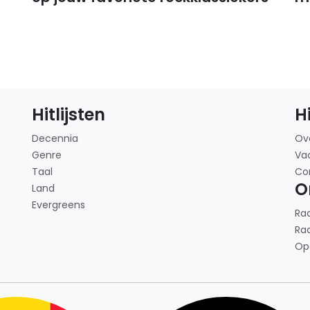
Hitlijsten
H
Decennia
Ov
Genre
Va
Taal
Co
O
Land
Evergreens
Ra
Ra
Op