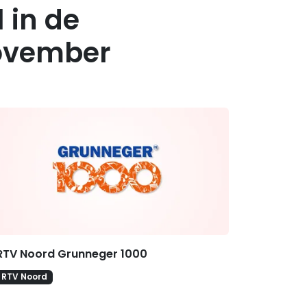
 in de
november
erelateerde hitlijsten
RTV Noord Grunneger 1000
RTV Noord