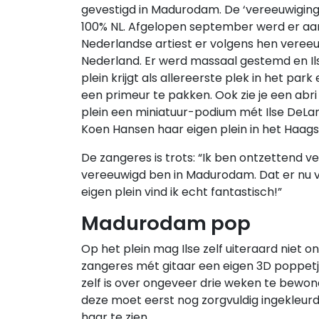
gevestigd in Madurodam. De ‘vereeuwiging’ 
100% NL. Afgelopen september werd er aan
Nederlandse artiest er volgens hen veree
Nederland. Er werd massaal gestemd en Il
plein krijgt als allereerste plek in het p
een primeur te pakken. Ook zie je een abri
plein een miniatuur-podium mét Ilse DeLa
Koen Hansen haar eigen plein in het Haag
De zangeres is trots: “Ik ben ontzettend ve
vereeuwigd ben in Madurodam. Dat er nu v
eigen plein vind ik echt fantastisch!”
Madurodam pop
Op het plein mag Ilse zelf uiteraard niet 
zangeres mét gitaar een eigen 3D poppetje
zelf is over ongeveer drie weken te bewo
deze moet eerst nog zorgvuldig ingekleurd 
haar te zien.