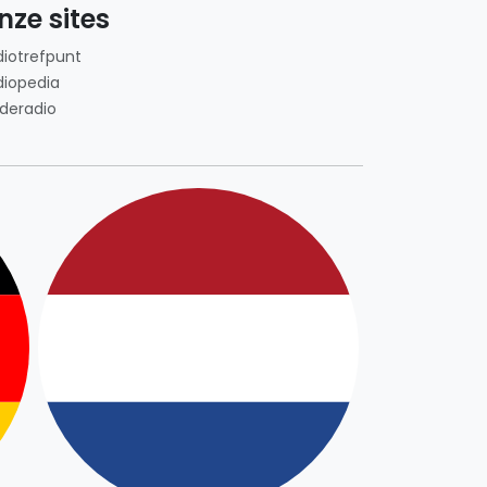
nze sites
diotrefpunt
diopedia
deradio