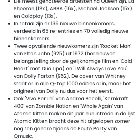
De meest genoteerde artiesten na Queen zijn, Ed
Sheeran (18x), ABBA (16x), Michael Jackson (15x)
en Coldplay (13x).
In totaal zijn er 135 nieuwe binnenkomers,
verdeeld in 65 re-entries en 70 volledig nieuwe
binnenkomers.
Twee opvallende nieuwkomers zijn 'Rocket Man'
van Elton John (925) uit 1972 (hernieuwde
belangstelling door de gelijknamige film en 'Cold
Heart' met Dua Lipa) en 'I Will Always Love You'
van Dolly Parton (962). De cover van Whitney
staat er in alle Q-top 1000 edities al in, maar het
origineel van Dolly nu dus voor het eerst.
Ook 'Vivo Per Lei' van Andrea Bocelli, 'Kernkraft
400' van Zombie Nation en 'Whole Again' van
Atomic Kitten maken dit jaar hun intrede in de lijst.
Atomic Kitten bracht deze hit afgelopen zomer
nog ten gehore tijdens de Foute Party van
Qmusic.