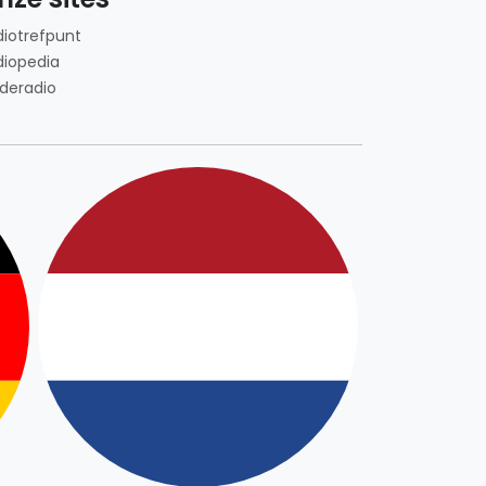
diotrefpunt
diopedia
deradio