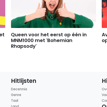
et
Queen voor het eerst op één in
Av
MNM1000 met 'Bohemian
op
Rhapsody'
Hitlijsten
H
Decennia
Ov
Genre
Va
Taal
Co
O
Land