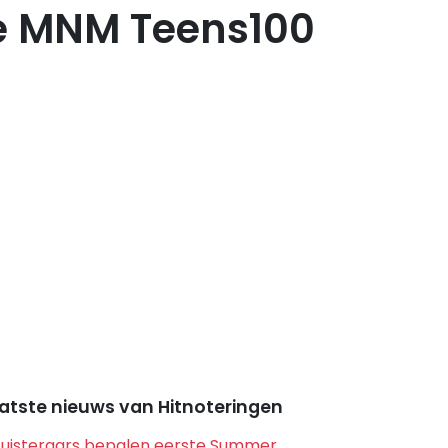
de MNM Teens100
atste nieuws van Hitnoteringen
Luisteraars bepalen eerste Summer