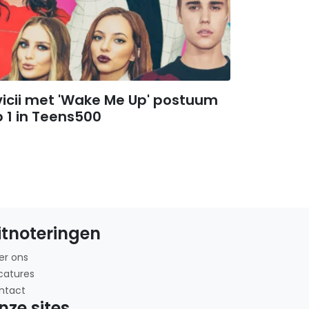
icii met 'Wake Me Up' postuum
 1 in Teens500
itnoteringen
er ons
catures
ntact
nze sites