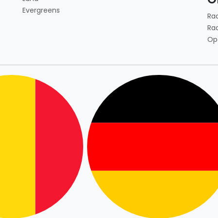
Evergreens
Ra
Ra
Op