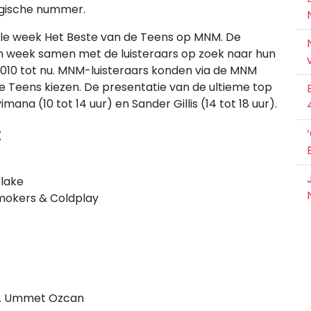
elgische nummer.
ele week Het Beste van de Teens op MNM. De
n week samen met de luisteraars op zoek naar hun
2010 tot nu. MNM-luisteraars konden via de MNM
de Teens kiezen. De presentatie van de ultieme top
na (10 tot 14 uur) en Sander Gillis (14 tot 18 uur).
:
rlake
smokers & Coldplay
vs. Ummet Ozcan