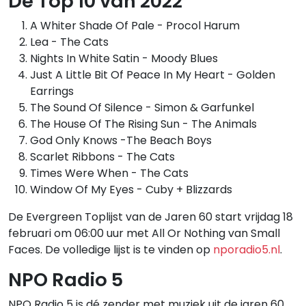
De Top 10 van 2022
A Whiter Shade Of Pale - Procol Harum
Lea - The Cats
Nights In White Satin - Moody Blues
Just A Little Bit Of Peace In My Heart - Golden
Earrings
The Sound Of Silence - Simon & Garfunkel
The House Of The Rising Sun - The Animals
God Only Knows -The Beach Boys
Scarlet Ribbons - The Cats
Times Were When - The Cats
Window Of My Eyes - Cuby + Blizzards
De Evergreen Toplijst van de Jaren 60 start vrijdag 18
februari om 06:00 uur met All Or Nothing van Small
Faces. De volledige lijst is te vinden op
nporadio5.nl
.
NPO Radio 5
NPO Radio 5 is dé zender met muziek uit de jaren 60,