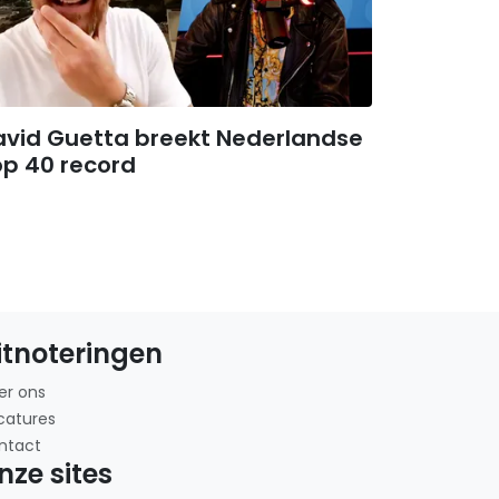
avid Guetta breekt Nederlandse
op 40 record
itnoteringen
er ons
catures
ntact
nze sites