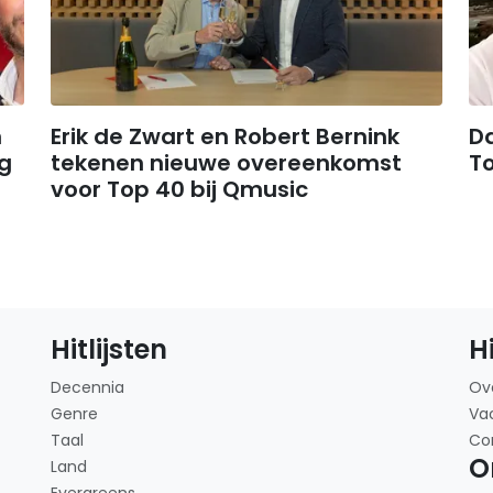
n
Erik de Zwart en Robert Bernink
D
g
tekenen nieuwe overeenkomst
T
voor Top 40 bij Qmusic
Hitlijsten
H
Decennia
Ov
Genre
Va
Taal
Co
O
Land
Evergreens