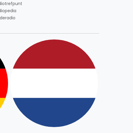
diotrefpunt
diopedia
deradio