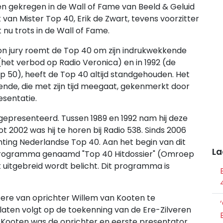
n gekregen in de Wall of Fame van Beeld & Geluid
 van Mister Top 40, Erik de Zwart, tevens voorzitter
 nu trots in de Wall of Fame.
oon jury roemt de Top 40 om zijn indrukwekkende
het verbod op Radio Veronica) en in 1992 (de
 50), heeft de Top 40 altijd standgehouden. Het
levende, die met zijn tijd meegaat, gekenmerkt door
esentatie.
t gepresenteerd. Tussen 1989 en 1992 nam hij deze
t 2002 was hij te horen bij Radio 538. Sinds 2006
ichting Nederlandse Top 40. Aan het begin van dit
La
oprogramma genaamd "Top 40 Hitdossier" (Omroep
t uitgebreid wordt belicht. Dit programma is
r ere van oprichter Willem van Kooten te
laten volgt op de toekenning van de Ere-Zilveren
n Kooten was de oprichter en eerste presentator