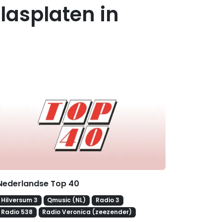
lasplaten in
erelateerde hitlijsten
Nederlandse Top 40
Hilversum 3
Qmusic (NL)
Radio 3
Radio 538
Radio Veronica (zeezender)