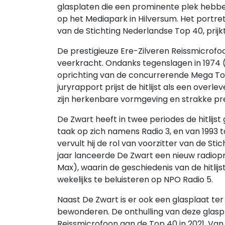
glasplaten die een prominente plek hebbe
op het Mediapark in Hilversum. Het portret
van de Stichting Nederlandse Top 40, prijkt
De prestigieuze Ere-Zilveren Reissmicrof
veerkracht. Ondanks tegenslagen in 1974 (
oprichting van de concurrerende Mega Top
juryrapport prijst de hitlijst als een over
zijn herkenbare vormgeving en strakke pr
De Zwart heeft in twee periodes de hitlijs
taak op zich namens Radio 3, en van 1993 to
vervult hij de rol van voorzitter van de St
jaar lanceerde De Zwart een nieuw radi
Max), waarin de geschiedenis van de hitlijs
wekelijks te beluisteren op NPO Radio 5.
Naast De Zwart is er ook een glasplaat te
bewonderen. De onthulling van deze glasp
Reissmicrofoon aan de Top 40 in 2021. Va