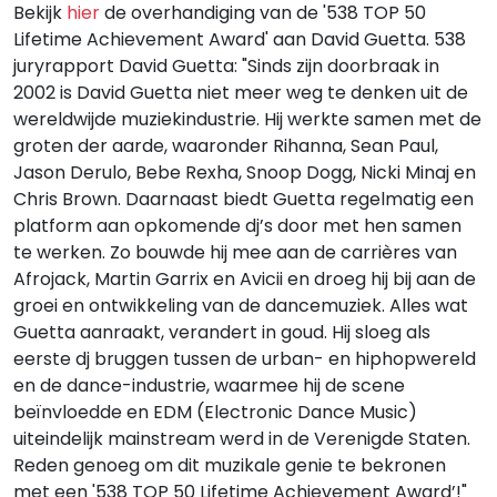
Bekijk
hier
de overhandiging van de '538 TOP 50
Lifetime Achievement Award' aan David Guetta. 538
juryrapport David Guetta: "Sinds zijn doorbraak in
2002 is David Guetta niet meer weg te denken uit de
wereldwijde muziekindustrie. Hij werkte samen met de
groten der aarde, waaronder Rihanna, Sean Paul,
Jason Derulo, Bebe Rexha, Snoop Dogg, Nicki Minaj en
Chris Brown. Daarnaast biedt Guetta regelmatig een
platform aan opkomende dj’s door met hen samen
te werken. Zo bouwde hij mee aan de carrières van
Afrojack, Martin Garrix en Avicii en droeg hij bij aan de
groei en ontwikkeling van de dancemuziek. Alles wat
Guetta aanraakt, verandert in goud. Hij sloeg als
eerste dj bruggen tussen de urban- en hiphopwereld
en de dance-industrie, waarmee hij de scene
beïnvloedde en EDM (Electronic Dance Music)
uiteindelijk mainstream werd in de Verenigde Staten.
Reden genoeg om dit muzikale genie te bekronen
met een '538 TOP 50 Lifetime Achievement Award’!"