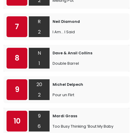
2
Melting Pot
R
Neil Diamond
7
2
I Am… I Said
N
Dave & Ansil Collins
8
1
Double Barrel
20
Michel Delpech
9
2
Pour un Flirt
9
Mardi Grass
10
6
Too Busy Thinking ’Bout My Baby