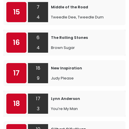
7
Middle of the Road
15
4
Tweedle Dee, Tweedle Dum
6
The Rolling Stones
16
4
Brown Sugar
18
New Inspiration
17
9
Judy Please
17
Lynn Anderson
18
3
You’re My Man