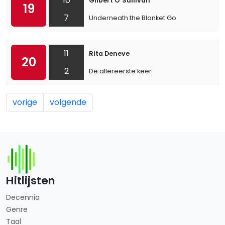
10
Gilbert O’Sullivan
19
7
Underneath the Blanket Go
11
Rita Deneve
20
2
De allereerste keer
vorige
volgende
Hitlijsten
Decennia
Genre
Taal