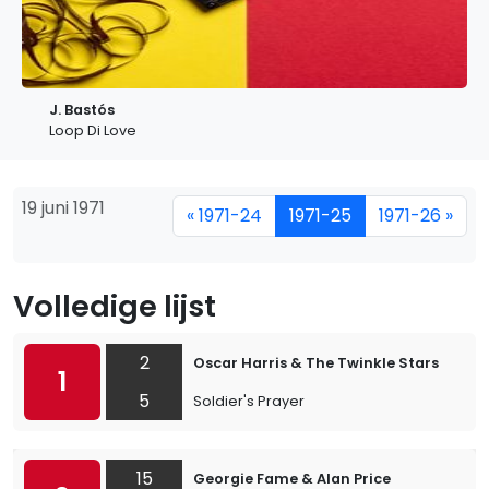
J. Bastós
Loop Di Love
19 juni 1971
« 1971-24
1971-25
1971-26 »
Volledige lijst
2
Oscar Harris & The Twinkle Stars
1
5
Soldier's Prayer
15
Georgie Fame & Alan Price