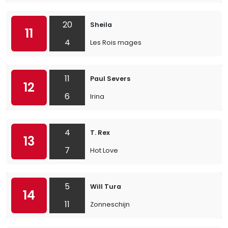
20
Sheila
11
4
Les Rois mages
11
Paul Severs
12
6
Irina
4
T. Rex
13
7
Hot Love
5
Will Tura
14
11
Zonneschijn