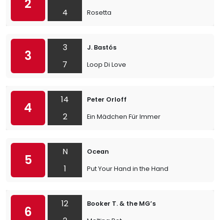
2
4
Rosetta
3
J. Bastós
3
7
Loop Di Love
14
Peter Orloff
4
2
Ein Mädchen Für Immer
N
Ocean
5
1
Put Your Hand in the Hand
12
Booker T. & the MG’s
6