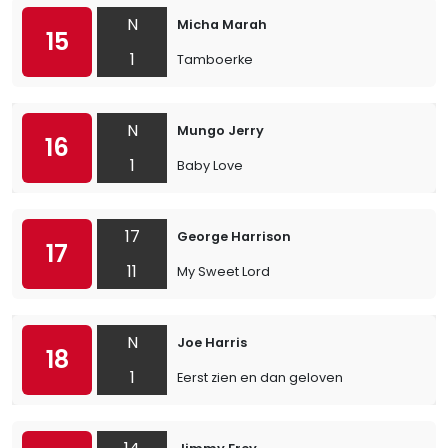
N
Micha Marah
15
1
Tamboerke
N
Mungo Jerry
16
1
Baby Love
17
George Harrison
17
11
My Sweet Lord
N
Joe Harris
18
1
Eerst zien en dan geloven