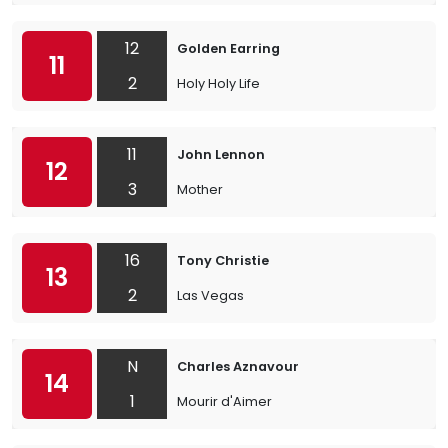
12
Golden Earring
11
2
Holy Holy Life
11
John Lennon
12
3
Mother
16
Tony Christie
13
2
Las Vegas
N
Charles Aznavour
14
1
Mourir d'Aimer