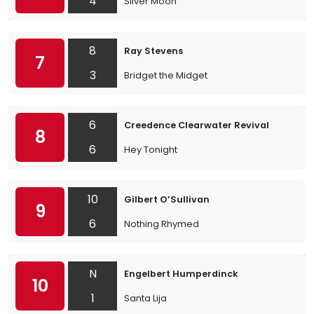
4
Silver Moon
8
Ray Stevens
7
3
Bridget the Midget
6
Creedence Clearwater Revival
8
6
Hey Tonight
10
Gilbert O’Sullivan
9
6
Nothing Rhymed
N
Engelbert Humperdinck
10
1
Santa Lija