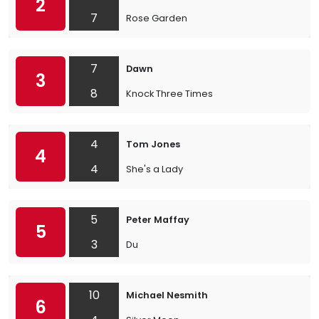
2
7
Rose Garden
7
Dawn
3
8
Knock Three Times
4
Tom Jones
4
4
She's a Lady
5
Peter Maffay
5
3
Du
10
Michael Nesmith
6