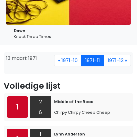
Dawn
Knock Three Times
13 maart 1971
« 1971-10
1971-11
1971-12 »
Volledige lijst
2
Middle of the Road
1
6
Chirpy Chirpy Cheep Cheep
1
Lynn Anderson