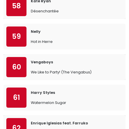
Kate Ryan
58
Désenchantée
Nelly
59
Hot in Herre
Vengaboys
60
We Like to Party! (The Vengabus)
Harry Styles
61
Watermelon Sugar
Enrique Iglesias feat. Farruko
62