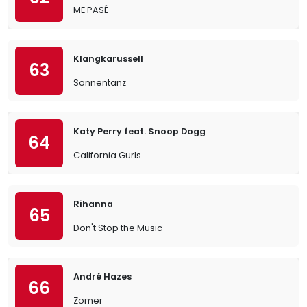
ME PASÉ
Klangkarussell
63
Sonnentanz
Katy Perry feat. Snoop Dogg
64
California Gurls
Rihanna
65
Don't Stop the Music
André Hazes
66
Zomer