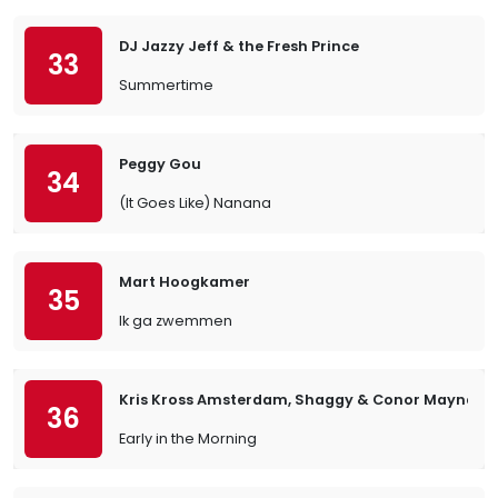
DJ Jazzy Jeff & the Fresh Prince
33
Summertime
Peggy Gou
34
(It Goes Like) Nanana
Mart Hoogkamer
35
Ik ga zwemmen
Kris Kross Amsterdam, Shaggy & Conor Maynard
36
Early in the Morning