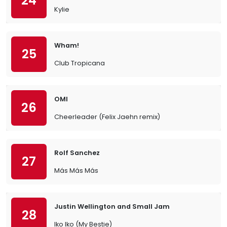
24
Kylie
Wham!
25
Club Tropicana
OMI
26
Cheerleader (Felix Jaehn remix)
Rolf Sanchez
27
Más Más Más
Justin Wellington and Small Jam
28
Iko Iko (My Bestie)