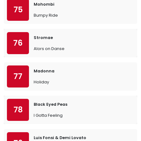
Mohombi
75
Bumpy Ride
Stromae
76
Alors on Danse
Madonna
77
Holiday
Black Eyed Peas
78
I Gotta Feeling
Luis Fonsi & Demi Lovato