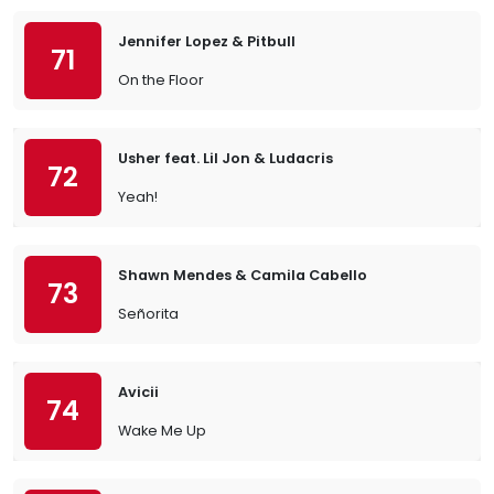
Jennifer Lopez & Pitbull
71
On the Floor
Usher feat. Lil Jon & Ludacris
72
Yeah!
Shawn Mendes & Camila Cabello
73
Señorita
Avicii
74
Wake Me Up