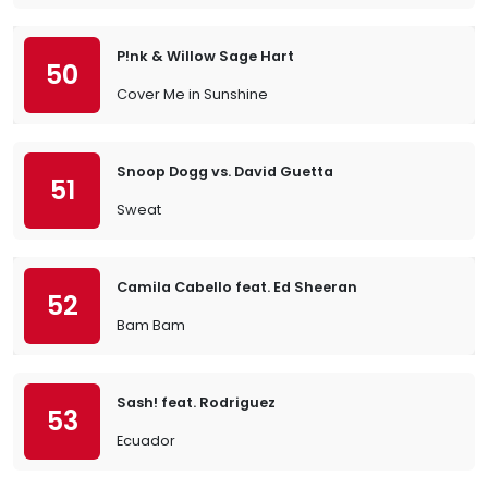
P!nk & Willow Sage Hart
50
Cover Me in Sunshine
Snoop Dogg vs. David Guetta
51
Sweat
Camila Cabello feat. Ed Sheeran
52
Bam Bam
Sash! feat. Rodriguez
53
Ecuador