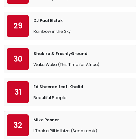
DJ Paul Elstak
29
Rainbow in the Sky
Shakira & FreshlyGround
30
Waka Waka (This Time for Africa)
Ed Sheeran feat. Khalid
31
Beautiful People
Mike Posner
32
I Took a Pill in Ibiza (Seeb remix)