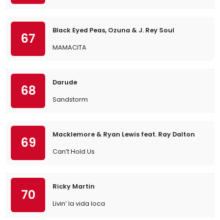
Black Eyed Peas, Ozuna & J. Rey Soul
67
MAMACITA
Darude
68
Sandstorm
Macklemore & Ryan Lewis feat. Ray Dalton
69
Can’t Hold Us
Ricky Martin
70
Livin’ la vida loca