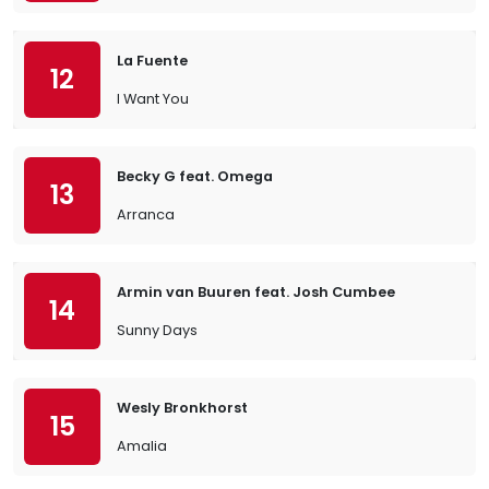
La Fuente
12
I Want You
Becky G feat. Omega
13
Arranca
Armin van Buuren feat. Josh Cumbee
14
Sunny Days
Wesly Bronkhorst
15
Amalia