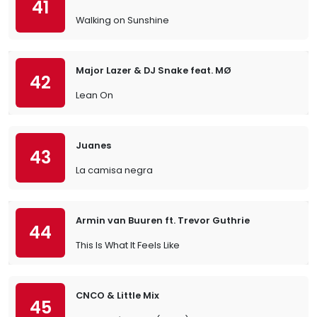
41
Walking on Sunshine
Major Lazer & DJ Snake feat. MØ
42
Lean On
Juanes
43
La camisa negra
Armin van Buuren ft. Trevor Guthrie
44
This Is What It Feels Like
CNCO & Little Mix
45