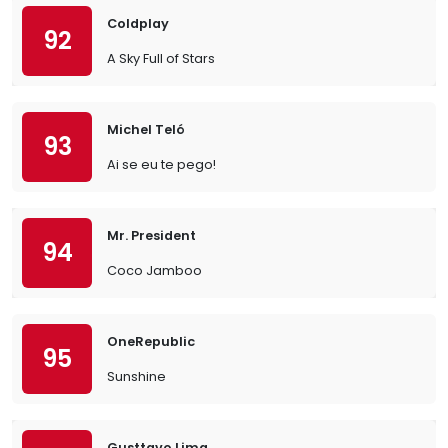
Coldplay
92
A Sky Full of Stars
Michel Teló
93
Ai se eu te pego!
Mr. President
94
Coco Jamboo
OneRepublic
95
Sunshine
Gusttavo Lima