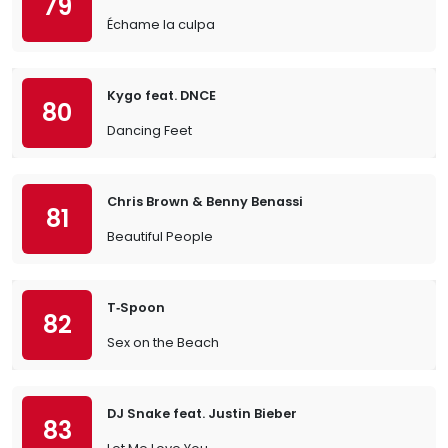
79
Échame la culpa
Kygo feat. DNCE
80
Dancing Feet
Chris Brown & Benny Benassi
81
Beautiful People
T‐Spoon
82
Sex on the Beach
DJ Snake feat. Justin Bieber
83