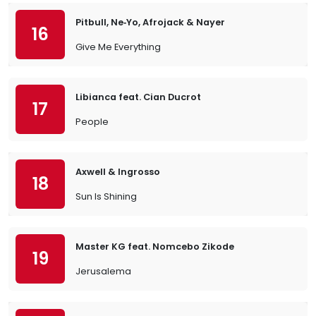
Pitbull, Ne‐Yo, Afrojack & Nayer
16
Give Me Everything
Libianca feat. Cian Ducrot
17
People
Axwell & Ingrosso
18
Sun Is Shining
Master KG feat. Nomcebo Zikode
19
Jerusalema