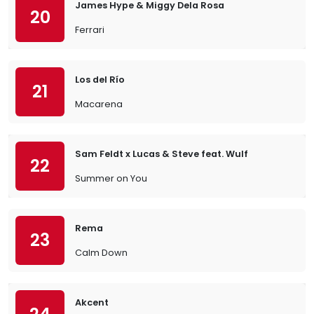
James Hype & Miggy Dela Rosa
20
Ferrari
Los del Río
21
Macarena
Sam Feldt x Lucas & Steve feat. Wulf
22
Summer on You
Rema
23
Calm Down
Akcent