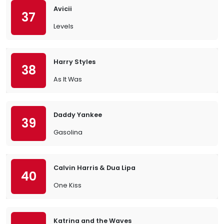
Avicii
37
Levels
Harry Styles
38
As It Was
Daddy Yankee
39
Gasolina
Calvin Harris & Dua Lipa
40
One Kiss
Katrina and the Waves