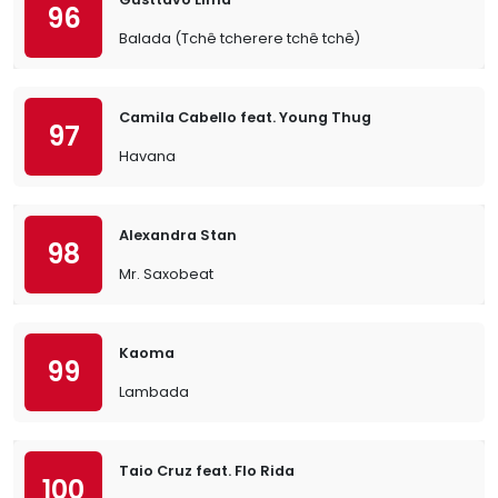
96
Balada (Tchê tcherere tchê tchê)
Camila Cabello feat. Young Thug
97
Havana
Alexandra Stan
98
Mr. Saxobeat
Kaoma
99
Lambada
Taio Cruz feat. Flo Rida
100