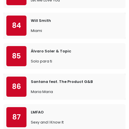
Let Me Love You
Will Smith
84
Miami
Álvaro Soler & Topic
85
Solo para ti
Santana feat. The Product G&B
86
Maria Maria
LMFAO
87
Sexy and I Know It