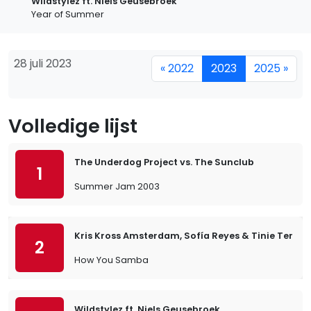
Wildstylez ft. Niels Geusebroek
Year of Summer
28 juli 2023
« 2022
2023
2025 »
Volledige lijst
The Underdog Project vs. The Sunclub
1
Summer Jam 2003
Kris Kross Amsterdam, Sofía Reyes & Tinie Temp
2
How You Samba
Wildstylez ft. Niels Geusebroek