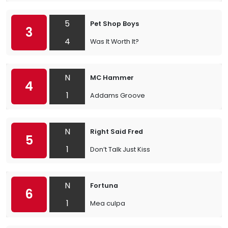
5
Pet Shop Boys
3
4
Was It Worth It?
N
MC Hammer
4
1
Addams Groove
N
Right Said Fred
5
1
Don’t Talk Just Kiss
N
Fortuna
6
1
Mea culpa