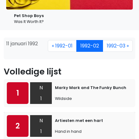
Pet Shop Boys
Was It Worth It?
11 januari 1992
« 1992-01
1992-02
1992-03 »
Volledige lijst
N
Marky Mark and The Funky Bunch
1
1
Wildside
N
Artiesten met een hart
2
1
Hand in hand