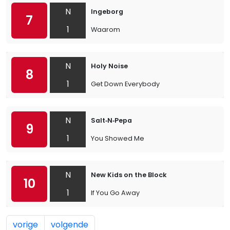
N
Ingeborg
7
1
Waarom
N
Holy Noise
8
1
Get Down Everybody
N
Salt‐N‐Pepa
9
1
You Showed Me
N
New Kids on the Block
10
1
If You Go Away
vorige
volgende