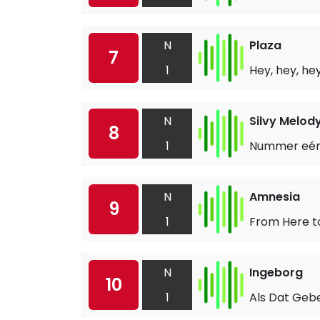
N
Plaza
7
1
Hey, hey, he
N
Silvy Melod
8
1
Nummer eé
N
Amnesia
9
1
From Here to
N
Ingeborg
10
1
Als Dat Geb