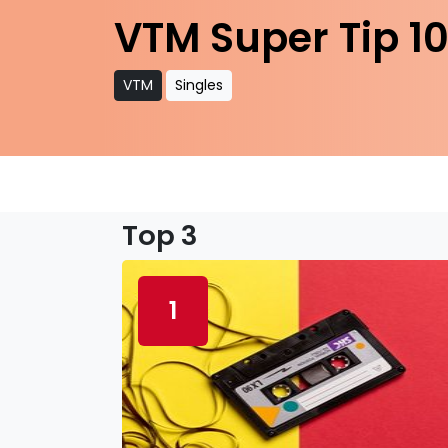
VTM Super Tip 1
VTM
Singles
Top 3
1