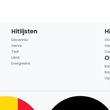
Hitlijsten
H
Decennia
Ov
Genre
Va
Taal
Co
O
Land
Evergreens
Ra
Ra
Op