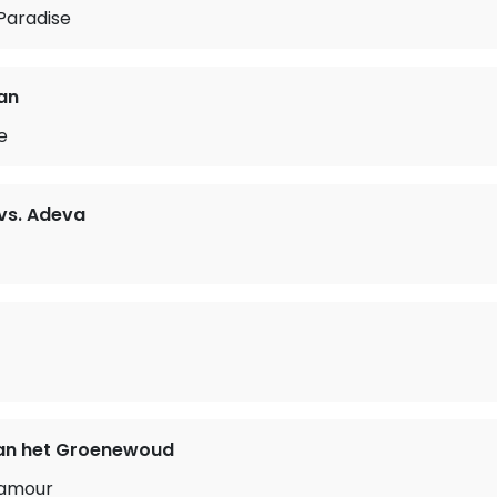
Paradise
fan
e
vs. Adeva
n het Groenewoud
’amour