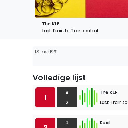
The KLF
Last Train to Trancentral
18 mei 1991
Volledige lijst
9
The KLF
1
2
Last Train t
3
Seal
2