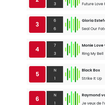
3
Future Love 
6
Gloria Este
3
6
Seal Our Fat
7
Monie Love 
4
3
Ring My Bell
N
Black Box
5
1
Strike It Up
N
Raymond va
6
1
Je veux de l