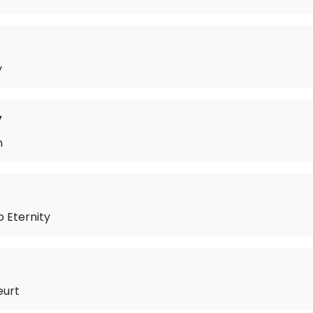
y
y
n
 Eternity
eurt