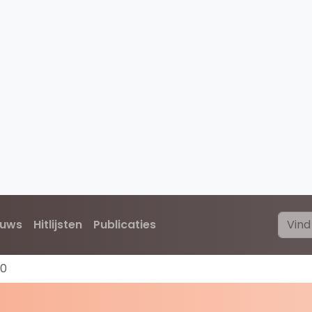
euws
Hitlijsten
Publicaties
20