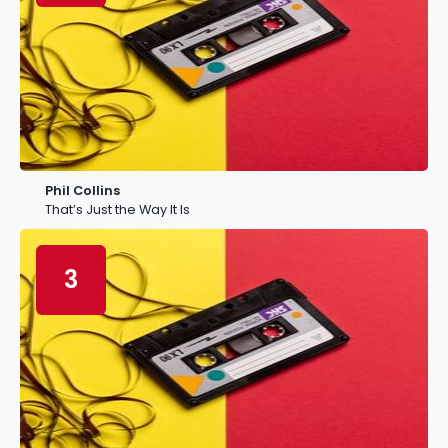
Phil Collins
That’s Just the Way It Is
3