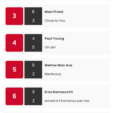
8
Maxi Priest
3
2
Close to You
4
Paul Young
4
5
Oh Girl
5
Mellow Man Ace
5
2
Mentirosa
9
Eros Ramazzotti
6
2
Amarti è l'immenso per me