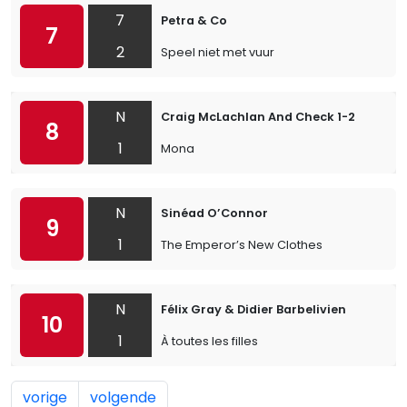
7
Petra & Co
7
2
Speel niet met vuur
N
Craig McLachlan And Check 1-2
8
1
Mona
N
Sinéad O’Connor
9
1
The Emperor’s New Clothes
N
Félix Gray & Didier Barbelivien
10
1
À toutes les filles
vorige
volgende