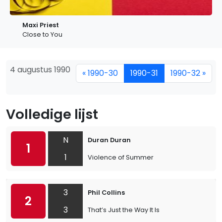
Maxi Priest
Close to You
4 augustus 1990
« 1990-30
1990-31
1990-32 »
Volledige lijst
N
Duran Duran
1
1
Violence of Summer
3
Phil Collins
2
3
That’s Just the Way It Is