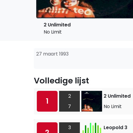
2 Unlimited
No Limit
27 maart 1993
Volledige lijst
2
2 Unlimited
1
7
No Limit
3
Leopold 3
2