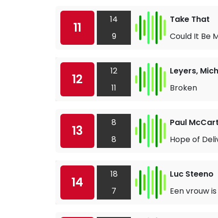
14
Take That
11
9
Could It Be 
12
Leyers, Mich
12
11
Broken
8
Paul McCar
13
8
Hope of Del
18
Luc Steeno
14
7
Een vrouw is