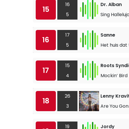
16
Dr. Alban
15
5
Sing Halleluj
17
Sanne
16
5
Het huis dat
15
Roots Syndi
17
4
Mockin’ Bird H
26
Lenny Kravi
18
3
Are You Go
19
Jordy