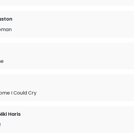
uston
Woman
me
ome I Could Cry
Niki Haris
!