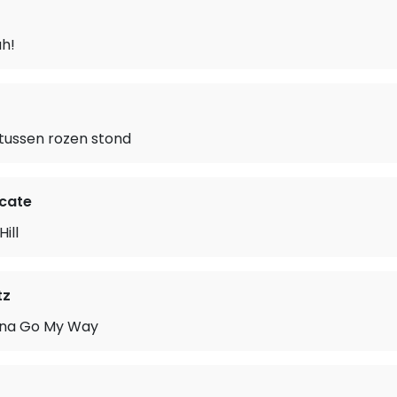
ah!
 tussen rozen stond
cate
ill
tz
nna Go My Way