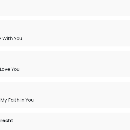
y With You
y
 Love You
e My Faith in You
brecht