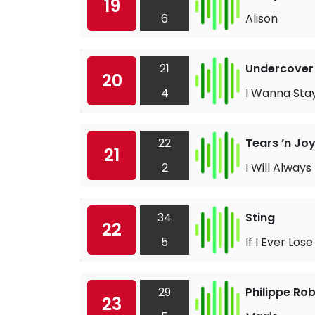
19
6
Alison
21
Undercover
20
4
I Wanna Sta
22
Tears ’n Jo
21
2
I Will Always
34
Sting
22
5
If I Ever Los
29
Philippe Ro
23