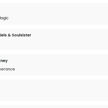
Magic
iels & Soulsister
tney
iverance