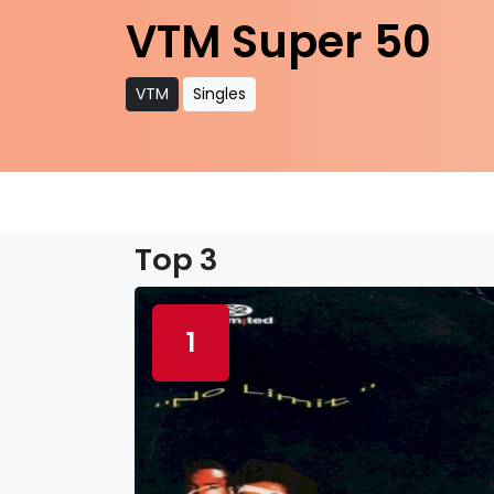
VTM Super 50
VTM
Singles
Top 3
1