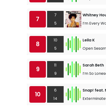
7
Whitney Ho
7
5
I’m Every 
10
Leila K
8
5
Open Sesa
11
Sarah Beth
9
9
I’m So Lones
6
Snap! feat. 
10
14
Exterminate