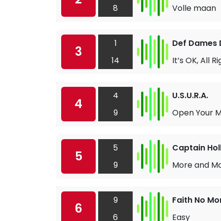
8
Volle maan
1
Def Dames
3
14
It’s OK, All R
4
U.S.U.R.A.
4
9
Open Your M
5
Captain Hol
5
9
More and M
9
Faith No Mo
6
6
Easy