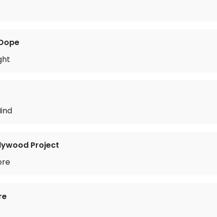
 Dope
ight
ind
lywood Project
ore
re