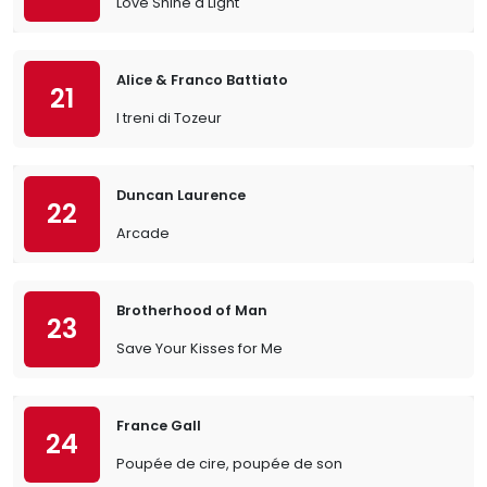
Love Shine a Light
Alice & Franco Battiato
21
I treni di Tozeur
Duncan Laurence
22
Arcade
Brotherhood of Man
23
Save Your Kisses for Me
France Gall
24
Poupée de cire, poupée de son