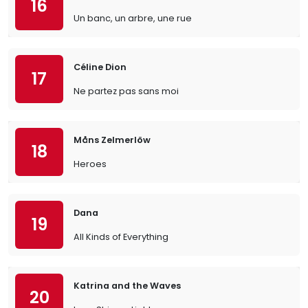
16
Un banc, un arbre, une rue
Céline Dion
17
Ne partez pas sans moi
Måns Zelmerlöw
18
Heroes
Dana
19
All Kinds of Everything
Katrina and the Waves
20