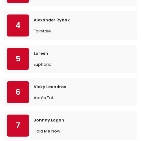
Alexander Rybak
4
Fairytale
Loreen
5
Euphoria
Vicky Leandros
6
Après Toi
Johnny Logan
7
Hold Me Now