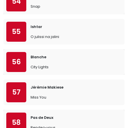
54
Snap
Ishtar
55
O julissi na jalini
Blanche
56
City Lights
Jérémie Makiese
57
Miss You
Pas de Deux
58
Rendez-vous