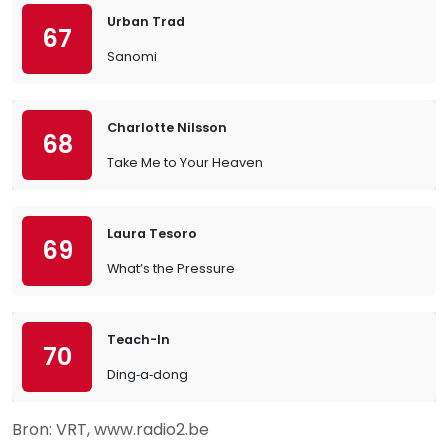
Urban Trad
67
Sanomi
Charlotte Nilsson
68
Take Me to Your Heaven
Laura Tesoro
69
What’s the Pressure
Teach-In
70
Ding‐a‐dong
Bron: VRT, www.radio2.be