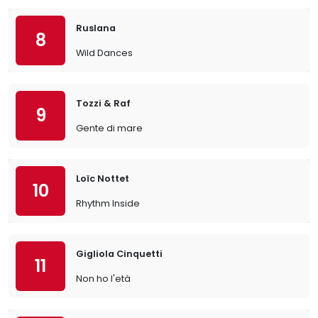
Ruslana
8
Wild Dances
Tozzi & Raf
9
Gente di mare
Loïc Nottet
10
Rhythm Inside
Gigliola Cinquetti
11
Non ho l'età