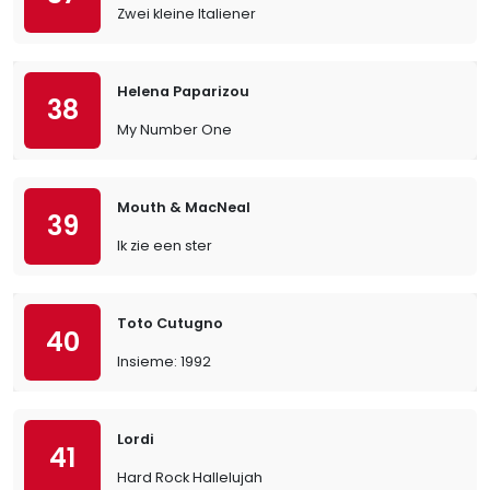
Zwei kleine Italiener
Helena Paparizou
38
My Number One
Mouth & MacNeal
39
Ik zie een ster
Toto Cutugno
40
Insieme: 1992
Lordi
41
Hard Rock Hallelujah