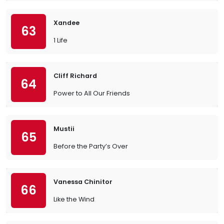
Xandee
63
1 Life
Cliff Richard
64
Power to All Our Friends
Mustii
65
Before the Party’s Over
Vanessa Chinitor
66
Like the Wind