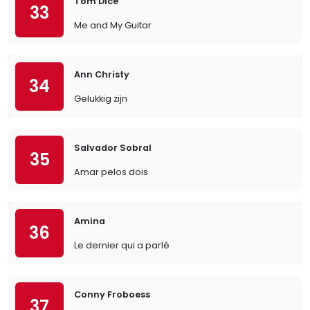
Tom Dice
33
Me and My Guitar
Ann Christy
34
Gelukkig zijn
Salvador Sobral
35
Amar pelos dois
Amina
36
Le dernier qui a parlé
Conny Froboess
37