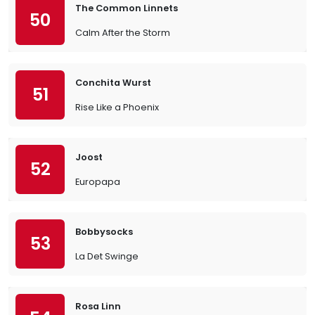
The Common Linnets
50
Calm After the Storm
Conchita Wurst
51
Rise Like a Phoenix
Joost
52
Europapa
Bobbysocks
53
La Det Swinge
Rosa Linn