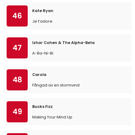
Kate Ryan
46
Je t’adore
Izhar Cohen & The Alpha-Beta
47
A-Ba-Ni-Bi
Carola
48
Fångad av en stormvind
Bucks Fizz
49
Making Your Mind Up