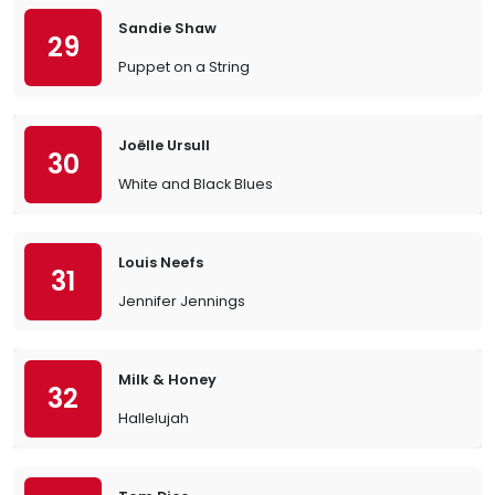
Sandie Shaw
29
Puppet on a String
Joëlle Ursull
30
White and Black Blues
Louis Neefs
31
Jennifer Jennings
Milk & Honey
32
Hallelujah