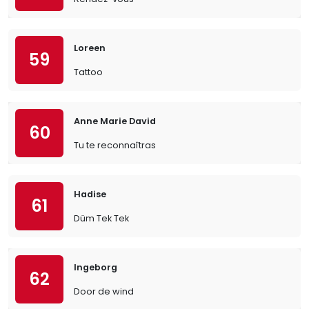
Loreen
59
Tattoo
Anne Marie David
60
Tu te reconnaîtras
Hadise
61
Düm Tek Tek
Ingeborg
62
Door de wind