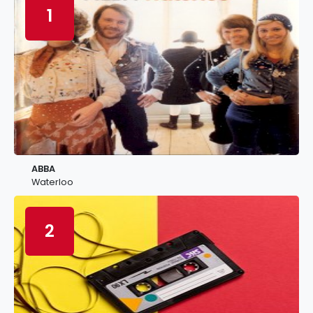
1
ABBA
Waterloo
2