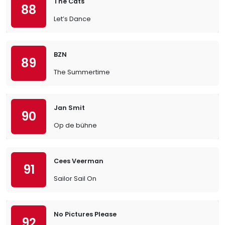
The Cats
88
Let’s Dance
BZN
89
The Summertime
Jan Smit
90
Op de bühne
Cees Veerman
91
Sailor Sail On
No Pictures Please
92