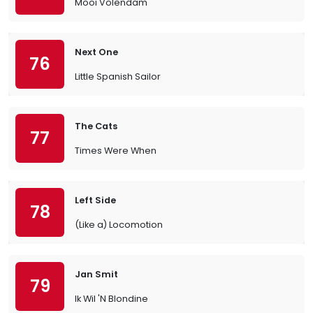
Mooi Volendam
Next One
76
Little Spanish Sailor
The Cats
77
Times Were When
Left Side
78
(Like a) Locomotion
Jan Smit
79
Ik Wil 'N Blondine