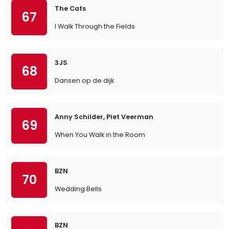
The Cats
67
I Walk Through the Fields
3JS
68
Dansen op de dijk
Anny Schilder, Piet Veerman
69
When You Walk in the Room
BZN
70
Wedding Bells
BZN