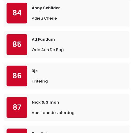
Anny Schilder
84
Adieu Chérie
Ad Fundum
85
Ode Aan De Bap
3js
86
Tinteling
Nick & Simon
87
Aanstaande zaterdag