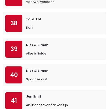
Vaarwel verleden
Tol & Tol
38
Eleni
Nick & Simon
39
Alles is liefde
Nick & Simon
40
Spaanse duif
Jan Smit
41
Als ik een tovenaar kon zijn