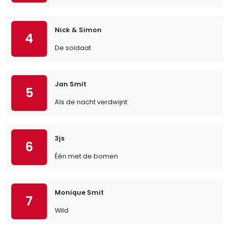
Nick & Simon
4
De soldaat
Jan Smit
5
Als de nacht verdwijnt
3js
6
Één met de bomen
Monique Smit
7
Wild