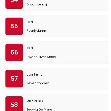
Droom je mij
BZN
55
Pearlydumm
BZN
56
Sweet Silver Annie
Jan Smit
57
Zeven zonden
De Kirrie’s
58
Eeuwig De Mijne