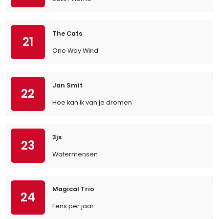
The Cats
21
One Way Wind
Jan Smit
22
Hoe kan ik van je dromen
3js
23
Watermensen
Magical Trio
24
Eens per jaar