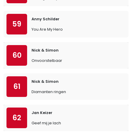
Anny Schilder
59
You Are My Hero
Nick & Simon
60
Onvoorstelbaar
Nick & Simon
61
Diamanten ringen
Jan Keizer
62
Geef mij je lach