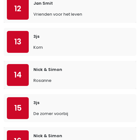
Jan Smit
12
Vrienden voor het leven
3js
13
Kom
Nick & Simon
14
Rosanne
3js
15
De zomer voorbij
Nick & Simon