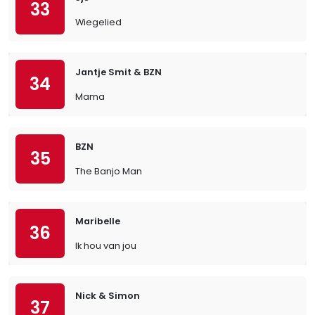
33
Wiegelied
Jantje Smit & BZN
34
Mama
BZN
35
The Banjo Man
Maribelle
36
Ik hou van jou
Nick & Simon
37