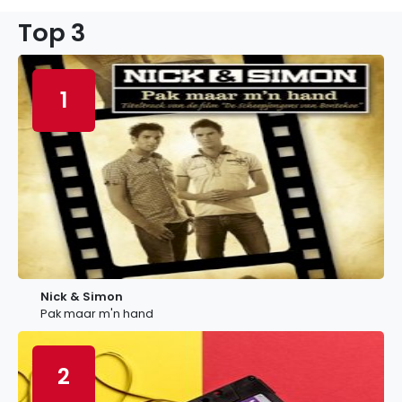
Top 3
1
Nick & Simon
Pak maar m'n hand
2