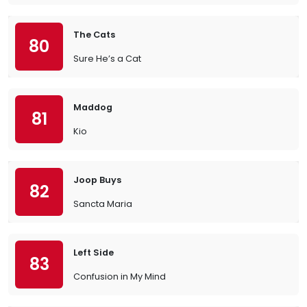
The Cats
80
Sure He’s a Cat
Maddog
81
Kio
Joop Buys
82
Sancta Maria
Left Side
83
Confusion in My Mind