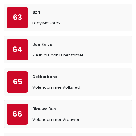
BZN
63
Lady McCorey
Jan Keizer
64
Zie ik jou, dan is het zomer
Dekkerband
65
Volendammer Volkslied
Blauwe Bus
66
Volendammer Vrouwen