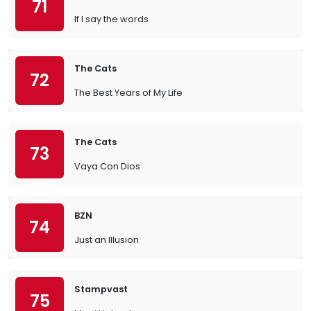
71
If I say the words
The Cats
72
The Best Years of My Life
The Cats
73
Vaya Con Dios
BZN
74
Just an Illusion
Stampvast
75