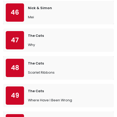
Nick & Simon
46
Mei
The Cats
47
Why
The Cats
48
Scarlet Ribbons
The Cats
49
Where Have I Been Wrong