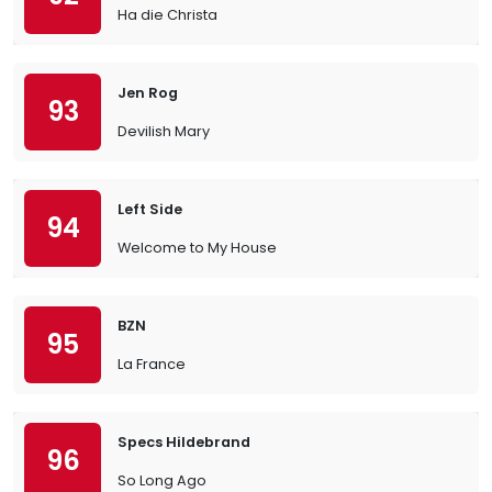
Ha die Christa
Jen Rog
93
Devilish Mary
Left Side
94
Welcome to My House
BZN
95
La France
Specs Hildebrand
96
So Long Ago