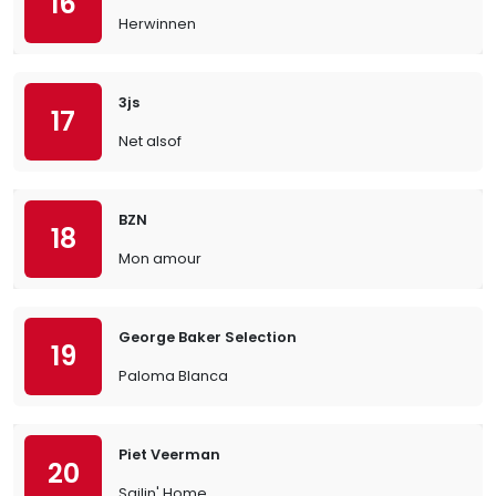
16
Herwinnen
3js
17
Net alsof
BZN
18
Mon amour
George Baker Selection
19
Paloma Blanca
Piet Veerman
20
Sailin' Home