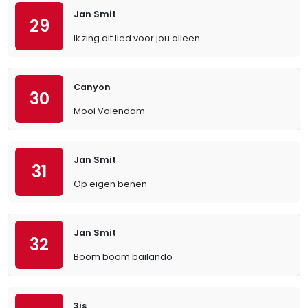
Jan Smit
29
Ik zing dit lied voor jou alleen
Canyon
30
Mooi Volendam
Jan Smit
31
Op eigen benen
Jan Smit
32
Boom boom bailando
3js