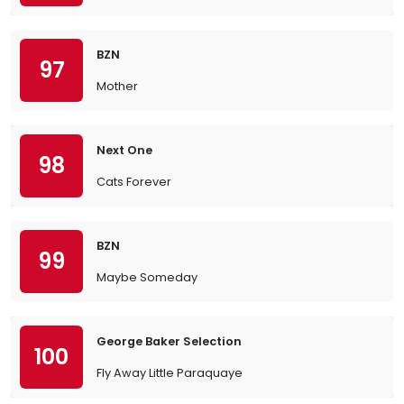
BZN
97
Mother
Next One
98
Cats Forever
BZN
99
Maybe Someday
George Baker Selection
100
Fly Away Little Paraquaye