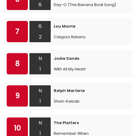
6
Day-O (The Banana Boat Song)
6
Lou Monte
7
2
Calypso Italiano
N
Jodie Sands
8
1
With All My Heart
N
Ralph Marterie
9
1
Shish-Kebab
N
The Platters
10
1
Remember When