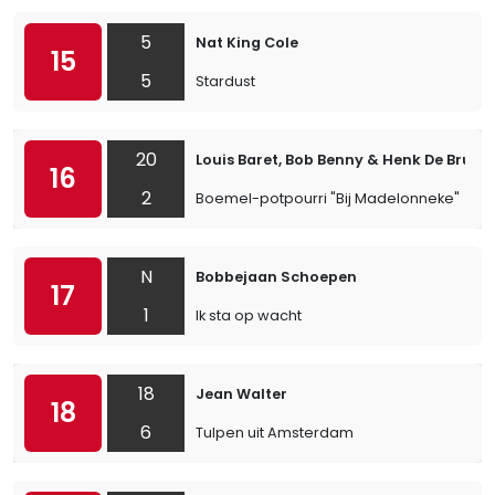
5
Nat King Cole
15
5
Stardust
20
Louis Baret, Bob Benny & Henk De Bruin
16
2
Boemel-potpourri "Bij Madelonneke"
N
Bobbejaan Schoepen
17
1
Ik sta op wacht
18
Jean Walter
18
6
Tulpen uit Amsterdam