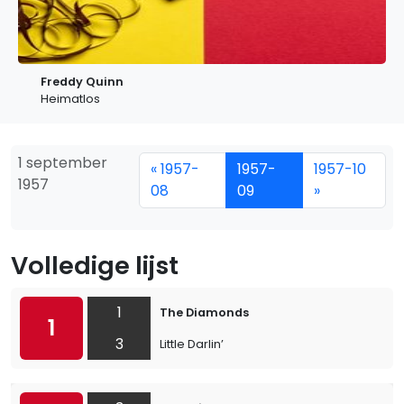
Freddy Quinn
Heimatlos
1 september
« 1957-
1957-
1957-10
1957
08
09
»
Volledige lijst
1
The Diamonds
1
3
Little Darlin’