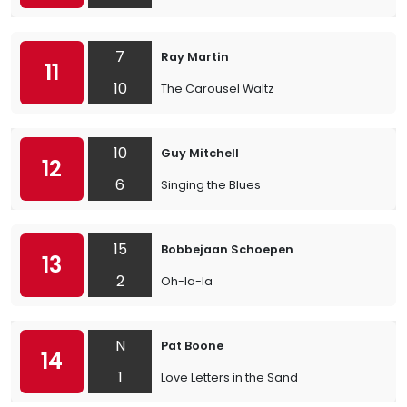
7
Ray Martin
11
10
The Carousel Waltz
10
Guy Mitchell
12
6
Singing the Blues
15
Bobbejaan Schoepen
13
2
Oh-la-la
N
Pat Boone
14
1
Love Letters in the Sand