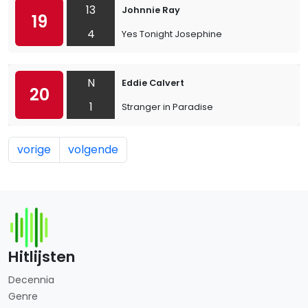
13
Johnnie Ray
19
4
Yes Tonight Josephine
N
Eddie Calvert
20
1
Stranger in Paradise
vorige
volgende
Hitlijsten
Decennia
Genre