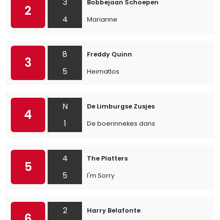
3
Bobbejaan Schoepen
2
4
Marianne
8
Freddy Quinn
3
5
Heimatlos
N
De Limburgse Zusjes
4
1
De boerinnekes dans
4
The Platters
5
5
I'm Sorry
2
Harry Belafonte
6