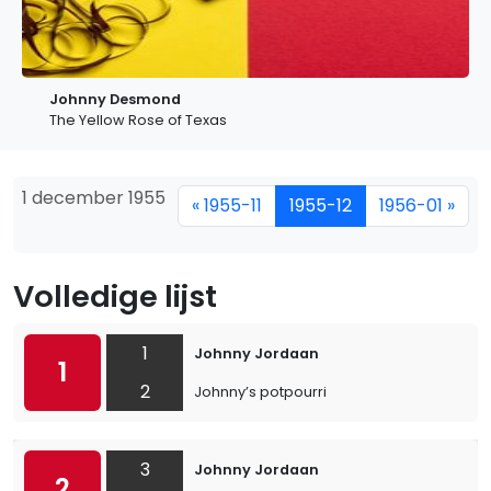
Johnny Desmond
The Yellow Rose of Texas
1 december 1955
« 1955-11
1955-12
1956-01 »
Volledige lijst
1
Johnny Jordaan
1
2
Johnny’s potpourri
3
Johnny Jordaan
2