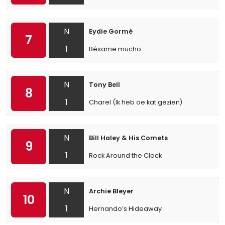
N
Eydie Gormé
7
1
Bésame mucho
N
Tony Bell
8
1
Charel (Ik heb oe kat gezien)
N
Bill Haley & His Comets
9
1
Rock Around the Clock
N
Archie Bleyer
10
1
Hernando’s Hideaway