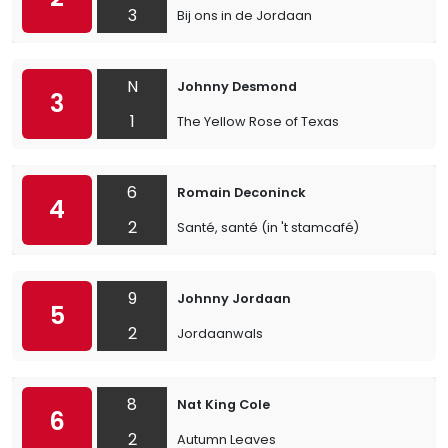
3
Bij ons in de Jordaan
N
Johnny Desmond
3
1
The Yellow Rose of Texas
6
Romain Deconinck
4
2
Santé, santé (in 't stamcafé)
9
Johnny Jordaan
5
2
Jordaanwals
8
Nat King Cole
6
2
Autumn Leaves