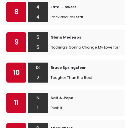
4
Fatal Flowers
8
4
Rock and Roll Star
5
Glenn Medeiros
9
5
Nothing’s Gonna Change My Love for You
13
Bruce Springsteen
10
2
Tougher Than the Rest
N
Salt‐N‐Pepa
11
1
Push It