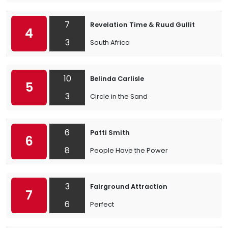
7
Revelation Time & Ruud Gullit
4
3
South Africa
10
Belinda Carlisle
5
3
Circle in the Sand
6
Patti Smith
6
8
People Have the Power
3
Fairground Attraction
7
6
Perfect