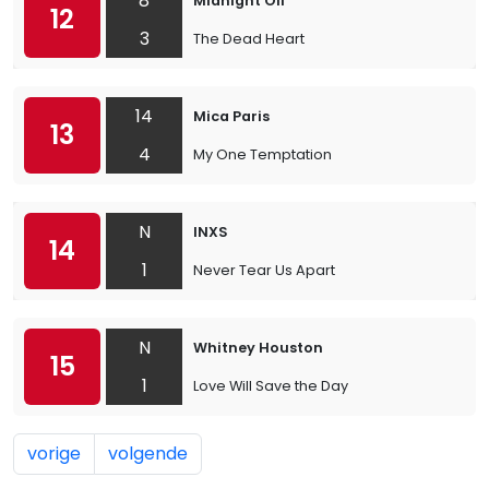
8
Midnight Oil
12
3
The Dead Heart
14
Mica Paris
13
4
My One Temptation
N
INXS
14
1
Never Tear Us Apart
N
Whitney Houston
15
1
Love Will Save the Day
vorige
volgende