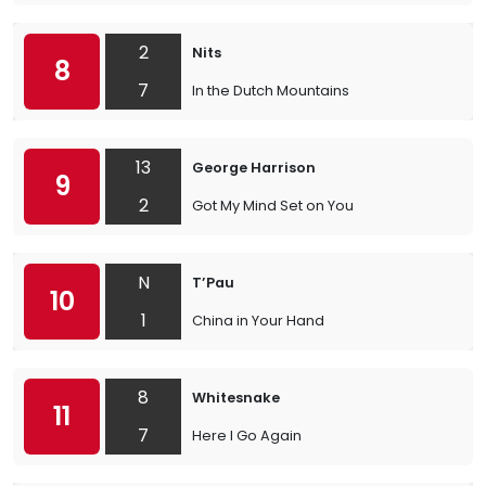
2
Nits
8
7
In the Dutch Mountains
13
George Harrison
9
2
Got My Mind Set on You
N
T’Pau
10
1
China in Your Hand
8
Whitesnake
11
7
Here I Go Again