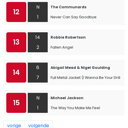
N
The Communards
12
1
Never Can Say Goodbye
14
Robbie Robertson
13
2
Fallen Angel
6
Abigail Mead & Nigel Goulding
14
7
Full Metal Jacket (I Wanna Be Your Drill Inst
N
Michael Jackson
15
1
The Way You Make Me Feel
vorige
volgende