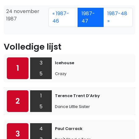
24 november
« 1987-
1987-
1987-48
1987
46
47
»
Volledige lijst
3
Icehouse
1
5
Crazy
1
Terence Trent D’Arby
2
5
Dance Little Sister
4
Paul Carrack
3