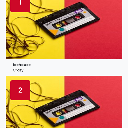
1
Icehouse
Crazy
2