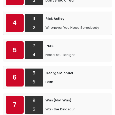
3
Don't Shed a Tear
11
Rick Astley
4
2
Whenever You Need Somebody
7
INXS
5
4
Need You Tonight
5
George Michael
6
6
Faith
9
Was (Not Was)
7
5
Walk the Dinosaur