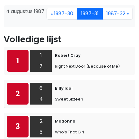
4 augustus 1987
« 1987-30
1987-31
1987-32 »
Volledige lijst
1
Robert Cray
1
7
Right Next Door (Because of Me)
6
Billy Idol
2
4
Sweet Sixteen
2
Madonna
3
5
Who’s That Girl