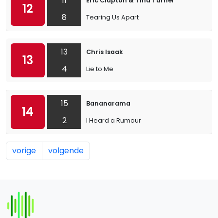
11
Eric Clapton & Tina Turner
12
8
Tearing Us Apart
13
Chris Isaak
13
4
Lie to Me
15
Bananarama
14
2
I Heard a Rumour
vorige
volgende