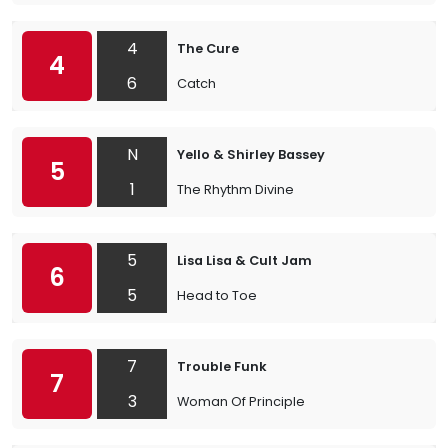
4
The Cure
4
6
Catch
N
Yello & Shirley Bassey
5
1
The Rhythm Divine
5
Lisa Lisa & Cult Jam
6
5
Head to Toe
7
Trouble Funk
7
3
Woman Of Principle