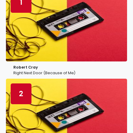
1
Robert Cray
Right Next Door (Because of Me)
2