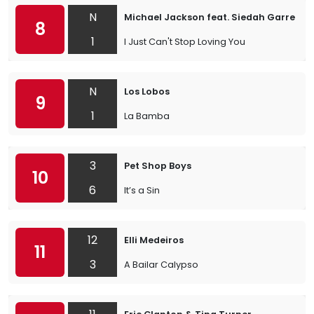
N
Michael Jackson feat. Siedah Garrett
8
1
I Just Can't Stop Loving You
N
Los Lobos
9
1
La Bamba
3
Pet Shop Boys
10
6
It’s a Sin
12
Elli Medeiros
11
3
A Bailar Calypso