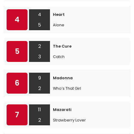
4
Heart
4
5
Alone
2
The Cure
5
3
Catch
9
Madonna
6
2
Who’s That Girl
11
Mazarati
7
2
Strawberry Lover