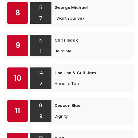
5
George Michael
8
7
I Want Your Sex
N
Chris Isaak
9
1
Lie to Me
14
Lisa Lisa & Cult Jam
10
2
Head to Toe
8
Deacon Blue
11
9
Dignity