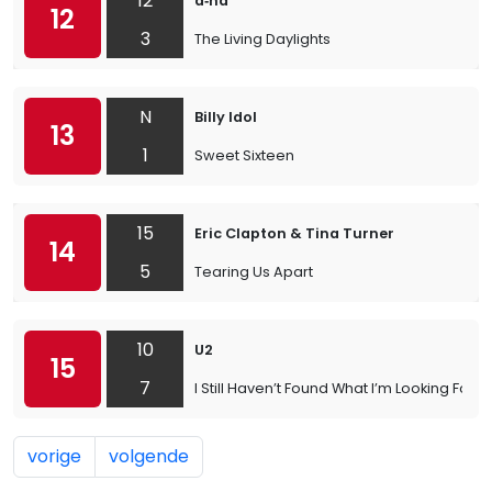
12
a‐ha
12
3
The Living Daylights
N
Billy Idol
13
1
Sweet Sixteen
15
Eric Clapton & Tina Turner
14
5
Tearing Us Apart
10
U2
15
7
I Still Haven’t Found What I’m Looking For
vorige
volgende