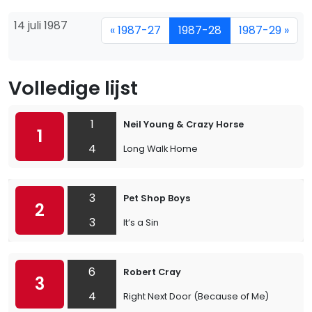
14 juli 1987
« 1987-27
1987-28
1987-29 »
Volledige lijst
1
Neil Young & Crazy Horse
1
4
Long Walk Home
3
Pet Shop Boys
2
3
It’s a Sin
6
Robert Cray
3
4
Right Next Door (Because of Me)