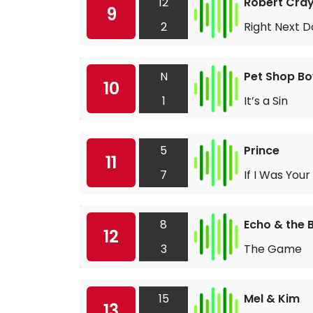
12
Robert Cra
9
2
Right Next 
N
Pet Shop Bo
10
1
It’s a Sin
5
Prince
11
7
If I Was Your
8
Echo & the
12
3
The Game
15
Mel & Kim
13