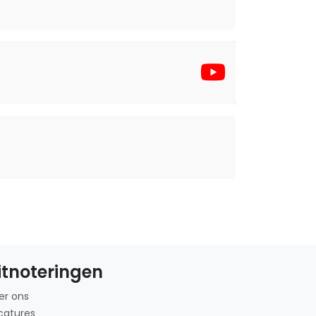
itnoteringen
er ons
catures