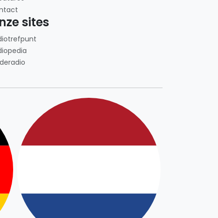
ntact
nze sites
diotrefpunt
diopedia
deradio