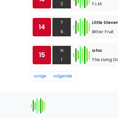
2
F.L.M.
7
Little Steve
14
9
Bitter Fruit
N
a‐ha
15
1
The Living D
vorige
volgende