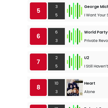
3
George Mic
5
5
I Want Your 
6
World Party
6
3
Private Revo
2
U2
7
5
I Still Have
10
Heart
8
3
Alone