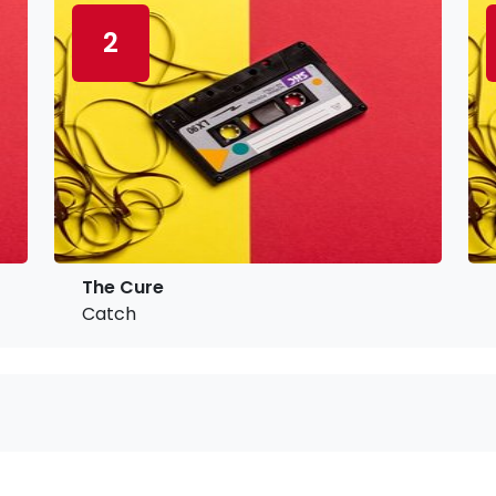
2
The Cure
Catch