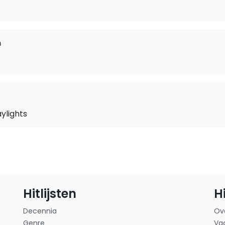
n
aylights
Hitlijsten
H
Decennia
Ov
Genre
Va