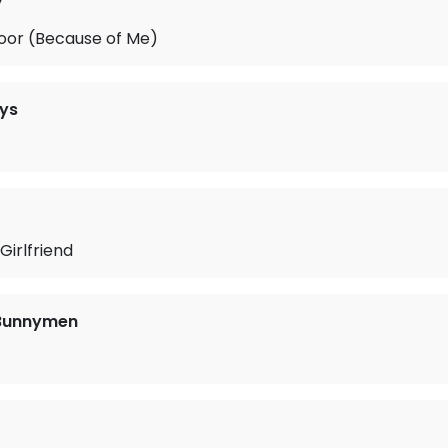
y
Door (Because of Me)
ys
 Girlfriend
 Bunnymen