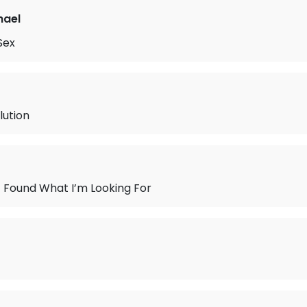
hael
Sex
lution
n’t Found What I’m Looking For