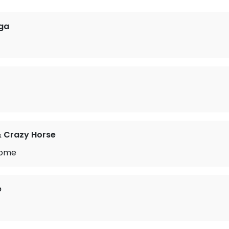
ga
& Crazy Horse
Home
e