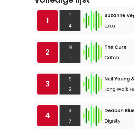
1
Suzanne Ve
1
4
Luka
N
The Cure
2
1
Catch
9
Neil Young 
3
2
Long Walk 
4
Deacon Blu
4
7
Dignity