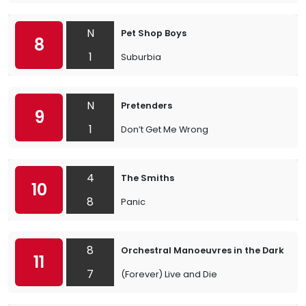
N
Pet Shop Boys
8
1
Suburbia
N
Pretenders
9
1
Don’t Get Me Wrong
4
The Smiths
10
8
Panic
8
Orchestral Manoeuvres in the Dark
11
7
(Forever) Live and Die