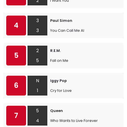
2
I Want You
3
Paul Simon
4
3
You Can Call Me Al
2
R.E.M.
5
5
Fall on Me
N
Iggy Pop
6
1
Cry for Love
5
Queen
7
4
Who Wants to Live Forever