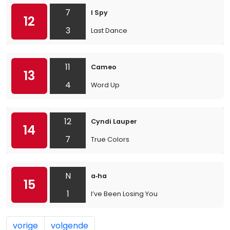
7
I Spy
12
3
Last Dance
11
Cameo
13
4
Word Up
12
Cyndi Lauper
14
7
True Colors
N
a‐ha
15
1
I’ve Been Losing You
vorige
volgende