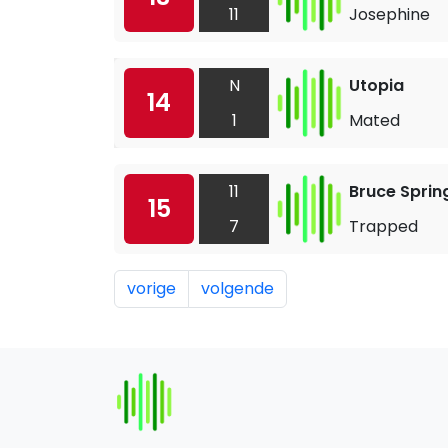
11
Josephine
N
Utopia
14
1
Mated
11
Bruce Sprin
15
7
Trapped
vorige
volgende