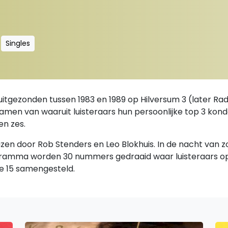
Singles
uitgezonden tussen 1983 en 1989 op Hilversum 3 (later R
' samen van waaruit luisteraars hun persoonlijke top 3 kon
en zes.
lazen door Rob Stenders en Leo Blokhuis. In de nacht van
ogramma worden 30 nummers gedraaid waar luisteraars o
ke 15 samengesteld.