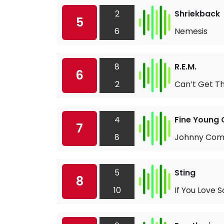
2
Shriekback
5
6
Nemesis
8
R.E.M.
6
2
Can’t Get T
4
Fine Young 
7
8
Johnny Co
5
Sting
8
10
If You Love