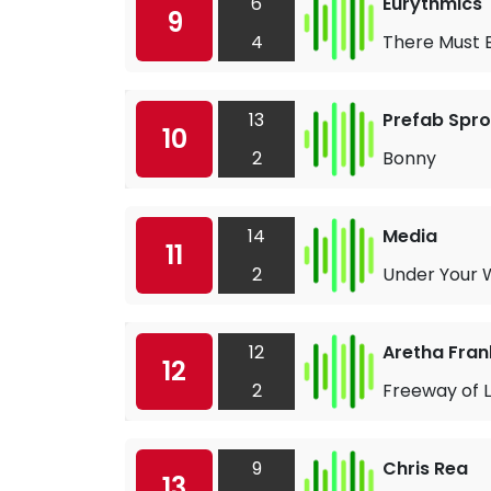
6
Eurythmics
9
4
There Must B
13
Prefab Spro
10
2
Bonny
14
Media
11
2
Under Your 
12
Aretha Fran
12
2
Freeway of 
9
Chris Rea
13