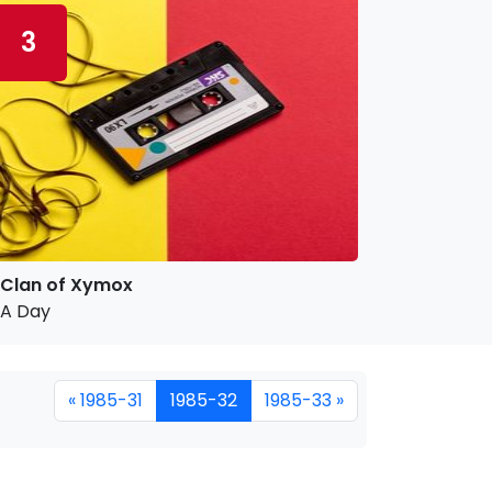
3
Clan of Xymox
A Day
« 1985-31
1985-32
1985-33 »