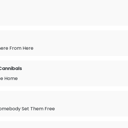
here From Here
Cannibals
me Home
 Somebody Set Them Free