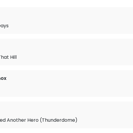
Days
hat Hill
mox
ed Another Hero (Thunderdome)