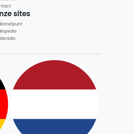
ntact
nze sites
diotrefpunt
diopedia
deradio