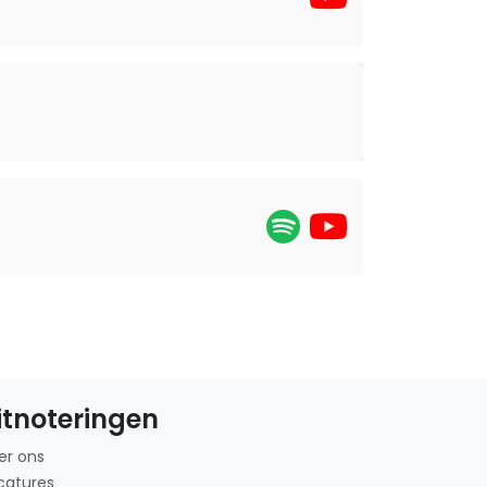
itnoteringen
er ons
catures