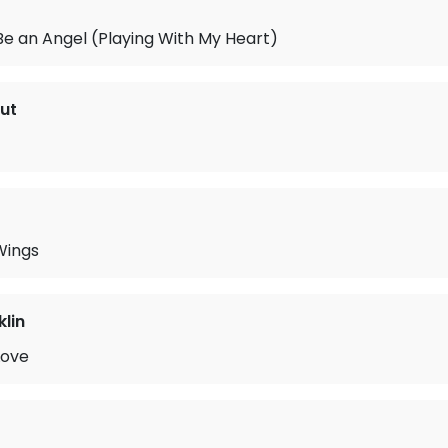
e an Angel (Playing With My Heart)
ut
Wings
klin
Love