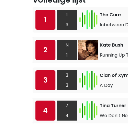
1
The Cure
1
3
Inbetween 
N
Kate Bush
2
1
Running Up T
3
Clan of Xy
3
3
A Day
7
Tina Turner
4
4
We Don’t Ne