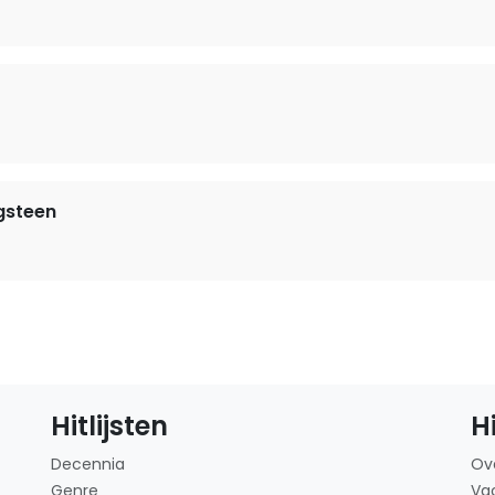
gsteen
Hitlijsten
H
Decennia
Ov
Genre
Va