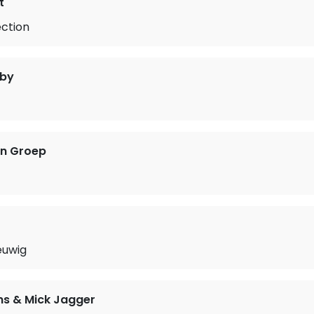
t
ection
lby
en Groep
euwig
ns & Mick Jagger