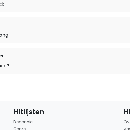
ck
ong
ce
nce?!
Hitlijsten
H
Decennia
Ov
Genre
Va