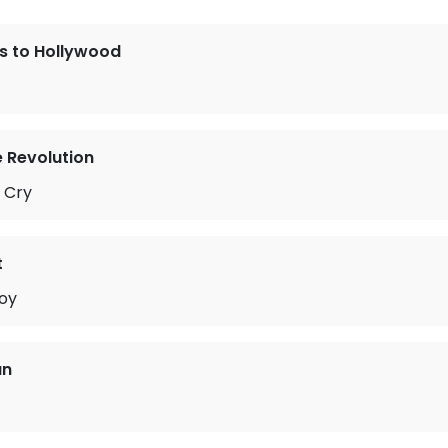
s to Hollywood
e Revolution
 Cry
t
oy
an