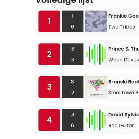
1
Frankie Goe
1
6
Two Tribes
3
Prince & Th
2
3
When Doves
8
Bronski Bea
3
2
Smalltown B
4
David Sylvi
4
6
Red Guitar