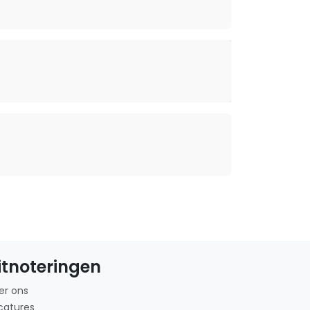
itnoteringen
er ons
catures