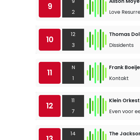
9
Alison Moye
9
2
Love Resurr
12
Thomas Do
10
3
Dissidents
N
Frank Boeij
11
1
Kontakt
11
Klein Orkest
12
7
Even voor e
14
The Jackso
13