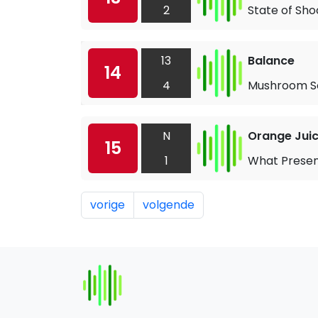
2
State of Sho
13
Balance
14
4
Mushroom S
N
Orange Jui
15
1
What Prese
vorige
volgende