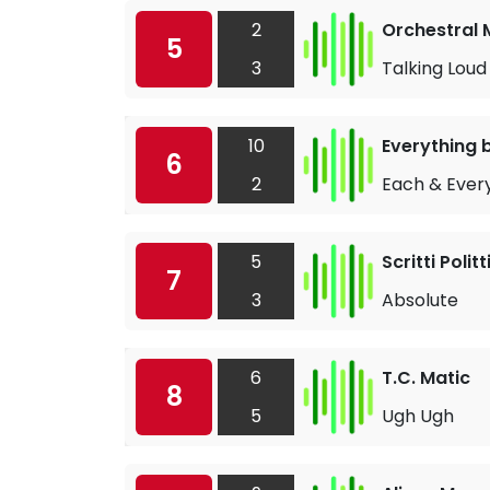
2
Orchestral 
5
3
Talking Loud
10
Everything b
6
2
Each & Ever
5
Scritti Politt
7
3
Absolute
6
T.C. Matic
8
5
Ugh Ugh