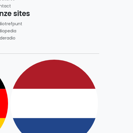
ntact
nze sites
diotrefpunt
diopedia
deradio