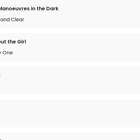
Manoeuvres in the Dark
 and Clear
ut the Girl
y One
i