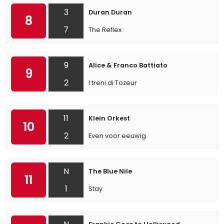
3
Duran Duran
8
7
The Reflex
9
Alice & Franco Battiato
9
2
I treni di Tozeur
11
Klein Orkest
10
2
Even voor eeuwig
N
The Blue Nile
11
1
Stay