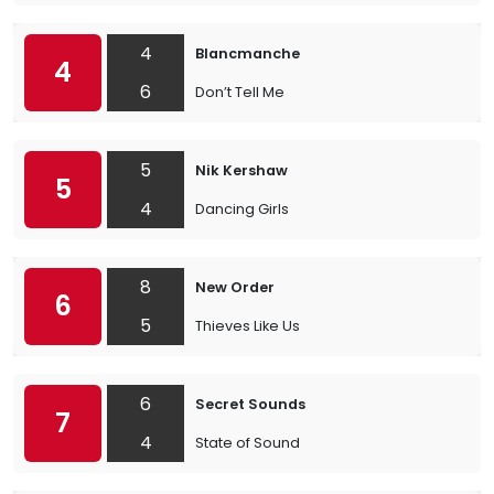
4
Blancmanche
4
6
Don’t Tell Me
5
Nik Kershaw
5
4
Dancing Girls
8
New Order
6
5
Thieves Like Us
6
Secret Sounds
7
4
State of Sound