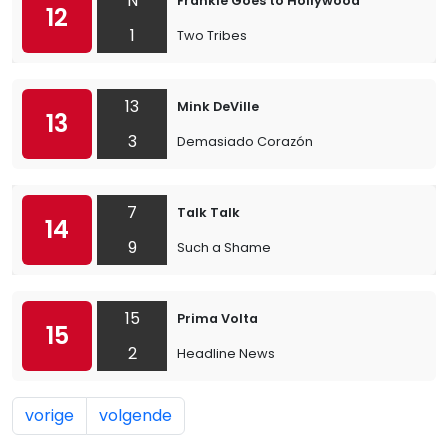
N
Frankie Goes to Hollywood
12
1
Two Tribes
13
Mink DeVille
13
3
Demasiado Corazón
7
Talk Talk
14
9
Such a Shame
15
Prima Volta
15
2
Headline News
vorige
volgende