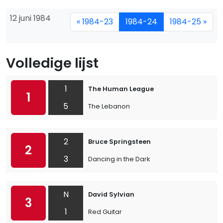
12 juni 1984
« 1984-23
1984-24
1984-25 »
Volledige lijst
1
The Human League
1
5
The Lebanon
2
Bruce Springsteen
2
3
Dancing in the Dark
N
David Sylvian
3
1
Red Guitar