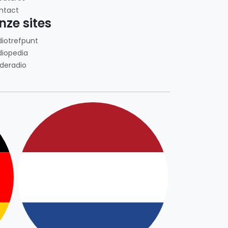
ntact
nze sites
diotrefpunt
diopedia
deradio