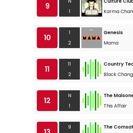
N
Culture Clu
9
1
Karma Cha
1
Genesis
10
2
Mama
11
Country Te
11
2
Black Chan
N
The Maison
12
1
This Affair
9
The Comsat
13