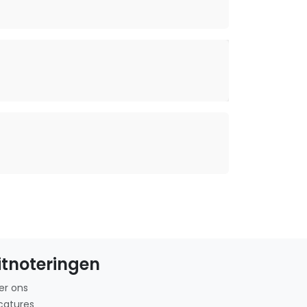
itnoteringen
er ons
catures