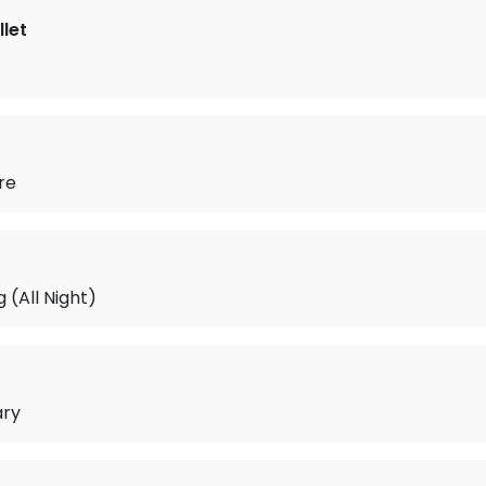
let
re
g (All Night)
ary