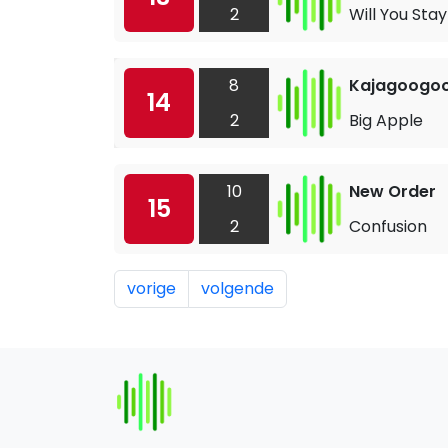
2
Will You Sta
8
Kajagoogo
14
2
Big Apple
10
New Order
15
2
Confusion
vorige
volgende