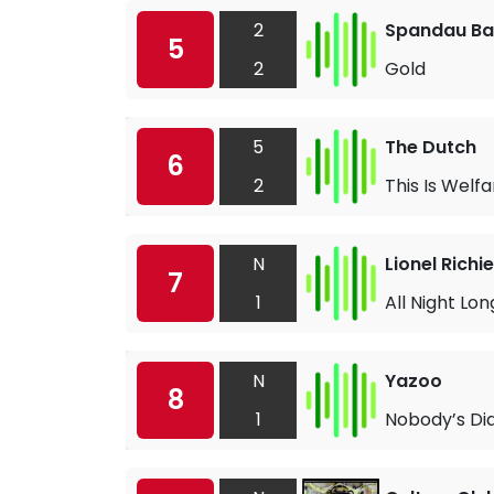
2
Spandau Bal
5
2
Gold
5
The Dutch
6
2
This Is Welfa
N
Lionel Richie
7
1
All Night Lon
N
Yazoo
8
1
Nobody’s Di