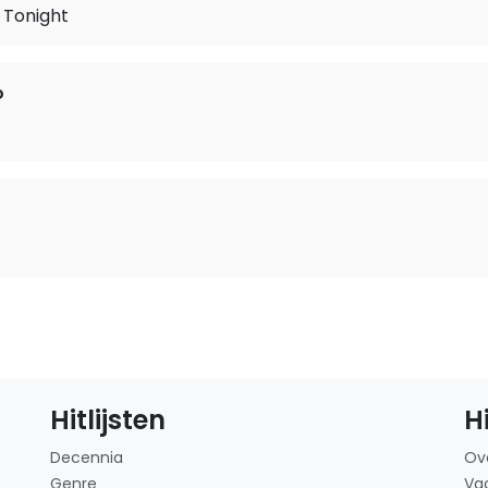
y Tonight
o
Hitlijsten
H
Decennia
Ov
Genre
Va