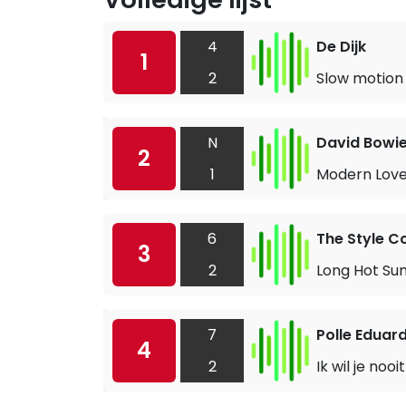
4
De Dijk
1
2
Slow motion
N
David Bowi
2
1
Modern Lov
6
The Style C
3
2
Long Hot S
7
Polle Eduar
4
2
Ik wil je noo