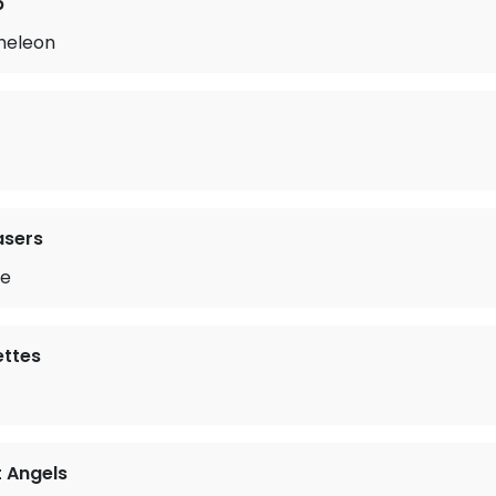
b
meleon
asers
ge
ettes
 Angels