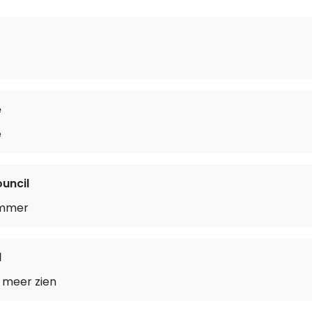
e
e
ouncil
ummer
d
it meer zien