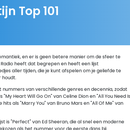
ijn Top 101
romantiek, en er is geen betere manier om de sfeer te
Radio heeft dat begrepen en heeft een lijst
jes aller tijden, die je kunt afspelen om je geliefde te
 houdt.
at nummers van verschillende genres en decennia, zodat
als "My Heart Will Go On" van Celine Dion en "All You Need I
 hits als "Marry You" van Bruno Mars en "All Of Me" van
st is "Perfect" van Ed Sheeran, die al snel een moderne
ekozen als het nummer voor de eerste dans bij