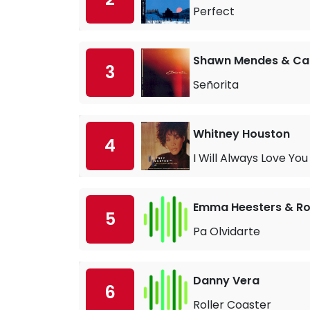
Perfect
Shawn Mendes & Cam
3
Señorita
Whitney Houston
4
I Will Always Love You
Emma Heesters & Ro
5
Pa Olvidarte
Danny Vera
6
Roller Coaster