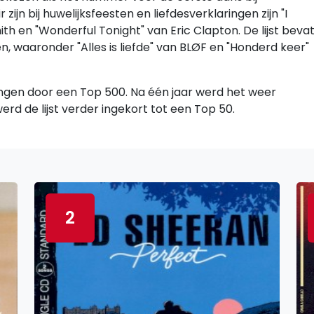
ijn bij huwelijksfeesten en liefdesverklaringen zijn "I
th en "Wonderful Tonight" van Eric Clapton. De lijst beva
 waaronder "Alles is liefde" van BLØF en "Honderd keer"
angen door een Top 500. Na één jaar werd het weer
erd de lijst verder ingekort tot een Top 50.
2