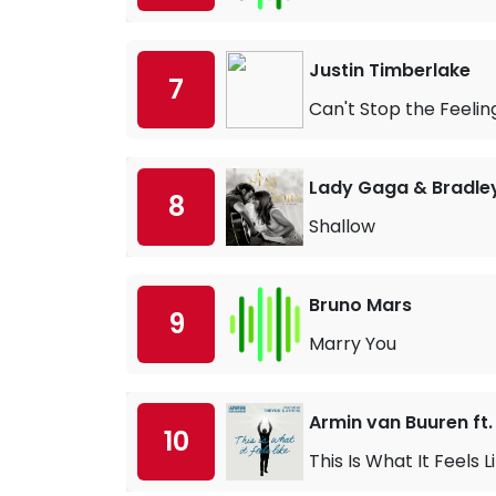
Justin Timberlake
7
Can't Stop the Feelin
Lady Gaga & Bradle
8
Shallow
Bruno Mars
9
Marry You
Armin van Buuren ft.
10
This Is What It Feels L