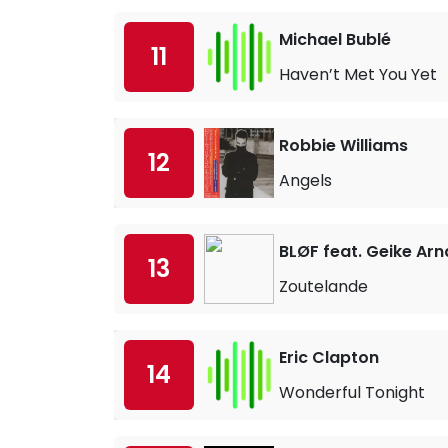
Michael Bublé
11
Haven’t Met You Yet
Robbie Williams
12
Angels
BLØF feat. Geike Arn
13
Zoutelande
Eric Clapton
14
Wonderful Tonight