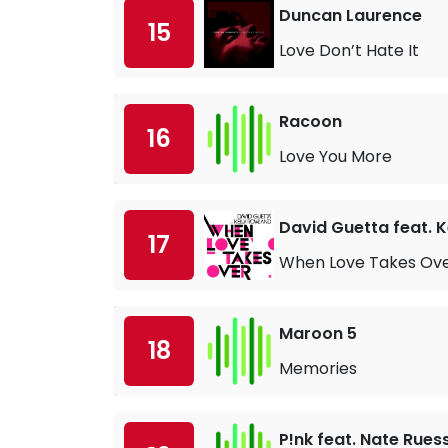
Duncan Laurence
15
Love Don’t Hate It
Racoon
16
Love You More
David Guetta feat. 
17
When Love Takes Ov
Maroon 5
18
Memories
P!nk feat. Nate Rues