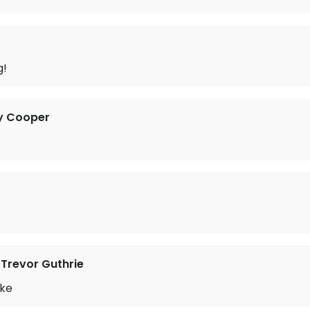
g!
y Cooper
 Trevor Guthrie
ike