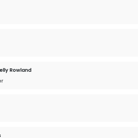
Kelly Rowland
er
s