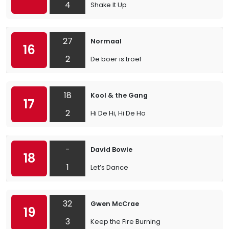
4
Shake It Up
27
Normaal
16
2
De boer is troef
18
Kool & the Gang
17
2
Hi De Hi, Hi De Ho
-
David Bowie
18
1
Let’s Dance
32
Gwen McCrae
19
3
Keep the Fire Burning