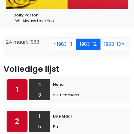
Dolly Parton
I Will Always Love You
24 maart 1983
« 1983-11
1983-12
1983-13 »
Volledige lijst
4
Nena
1
3
99 Luftballons
1
Doe Maar
2
5
Pa