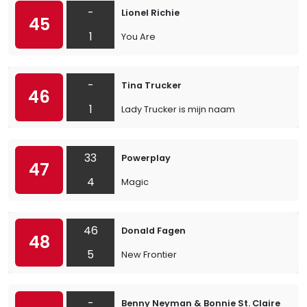
-
Lionel Richie
45
1
You Are
-
Tina Trucker
46
1
Lady Trucker is mijn naam
33
Powerplay
47
4
Magic
46
Donald Fagen
48
5
New Frontier
-
Benny Neyman & Bonnie St. Claire