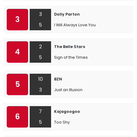
3
Dolly Parton
3
5
I Will Always Love You
2
The Belle Stars
4
5
Sign of the Times
10
BZN
5
3
Just an Illusion
7
Kajagoogoo
6
5
Too Shy