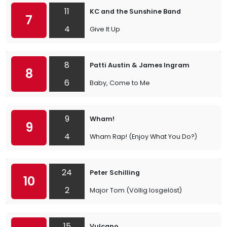
11
KC and the Sunshine Band
7
4
Give It Up
8
Patti Austin & James Ingram
8
6
Baby, Come to Me
9
Wham!
9
4
Wham Rap! (Enjoy What You Do?)
24
Peter Schilling
10
2
Major Tom (Völlig losgelöst)
15
Vulcano