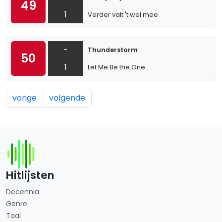
49
1
Verder valt 't wel mee
-
Thunderstorm
50
1
Let Me Be the One
vorige
volgende
Hitlijsten
Decennia
Genre
Taal