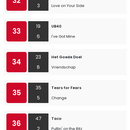
32
3
Love on Your Side
19
UB40
33
6
I've Got Mine
23
Het Goede Doel
34
8
Vriendschap
35
Tears for Fears
35
5
Change
47
Taco
36
2
Puttin' on the Ritz