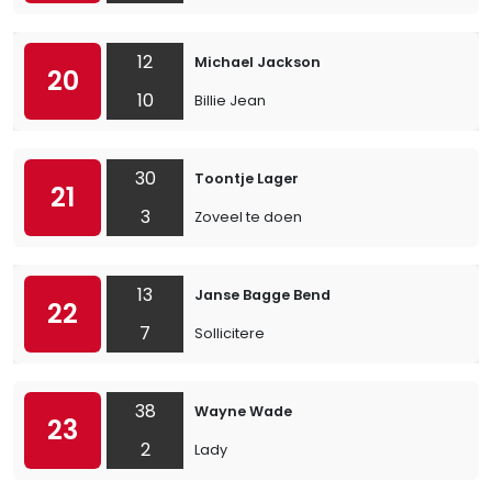
12
Michael Jackson
20
10
Billie Jean
30
Toontje Lager
21
3
Zoveel te doen
13
Janse Bagge Bend
22
7
Sollicitere
38
Wayne Wade
23
2
Lady