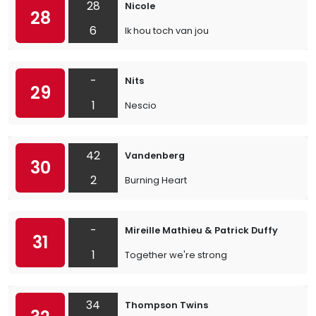
28
Nicole
28
6
Ik hou toch van jou
-
Nits
29
1
Nescio
42
Vandenberg
30
2
Burning Heart
-
Mireille Mathieu & Patrick Duffy
31
1
Together we're strong
34
Thompson Twins