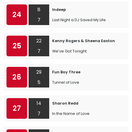
8
Indeep
24
7
Last Night a DJ Saved My Life
22
Kenny Rogers & Sheena Easton
25
7
We’ve Got Tonight
29
Fun Boy Three
26
5
Tunnel of Love
14
Sharon Redd
27
7
In the Name of Love