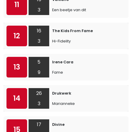
11
3
Een beetje van dit
16
The Kids From Fame
12
3
Hi-Fidelity
5
Irene Cara
13
9
Fame
26
Drukwerk
14
3
Marianneke
17
Divine
15