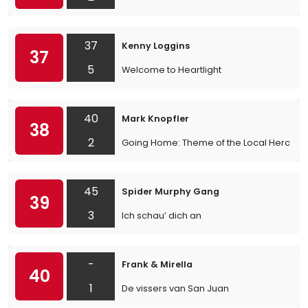
37
Kenny Loggins
37
5
Welcome to Heartlight
40
Mark Knopfler
38
2
Going Home: Theme of the Local Hero
45
Spider Murphy Gang
39
3
Ich schau’ dich an
-
Frank & Mirella
40
1
De vissers van San Juan