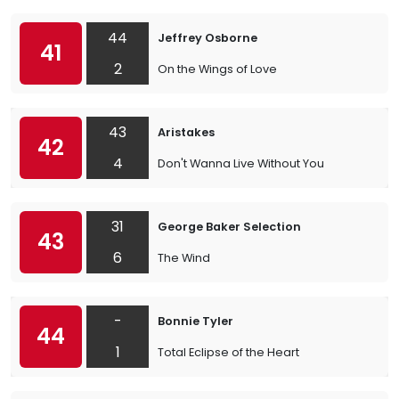
44
Jeffrey Osborne
41
2
On the Wings of Love
43
Aristakes
42
4
Don't Wanna Live Without You
31
George Baker Selection
43
6
The Wind
-
Bonnie Tyler
44
1
Total Eclipse of the Heart