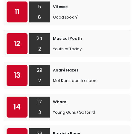
5
Vitesse
11
8
Good Lookin'
24
Musical Youth
12
2
Youth of Today
29
André Hazes
13
2
Met Kerst ben ik alleen
17
Wham!
14
3
Young Guns (Go for It)
33
Patricia Paay