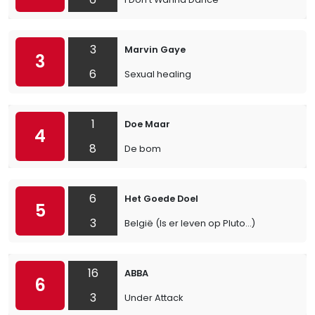
3
Marvin Gaye
3
6
Sexual healing
1
Doe Maar
4
8
De bom
6
Het Goede Doel
5
3
België (Is er leven op Pluto…)
16
ABBA
6
3
Under Attack