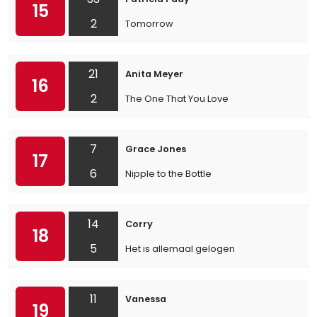
15
2
Tomorrow
21
Anita Meyer
16
2
The One That You Love
7
Grace Jones
17
6
Nipple to the Bottle
14
Corry
18
5
Het is allemaal gelogen
11
Vanessa
19