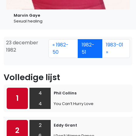
Marvin Gaye
Sexual healing
23 december
« 1982-
1982-
1983-01
1982
50
51
»
Volledige lijst
4
Phil Collins
1
4
You Can’t Hurry Love
2
Eddy Grant
2
6
I Don’t Wanna Dance