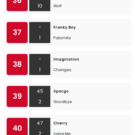
36
10
Wot!
-
Franky Boy
37
1
Palomita
-
Imagination
38
1
Changes
45
Spargo
39
2
Goodbye
47
Cherry
40
2
Vang Me