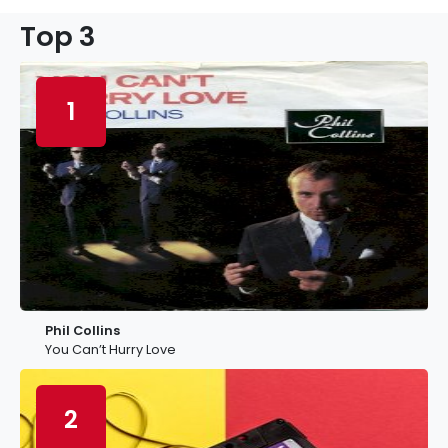
Top 3
1
Phil Collins
You Can’t Hurry Love
2