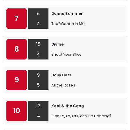
8
Donna Summer
7
4
The Woman in Me
15
Divine
8
4
Shoot Your Shot
9
Dolly Dots
9
5
All the Roses
12
Kool & the Gang
10
4
Ooh La, La, La (Let’s Go Dancing)