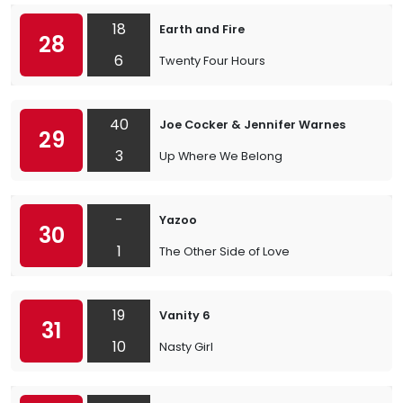
18
Earth and Fire
28
6
Twenty Four Hours
40
Joe Cocker & Jennifer Warnes
29
3
Up Where We Belong
-
Yazoo
30
1
The Other Side of Love
19
Vanity 6
31
10
Nasty Girl