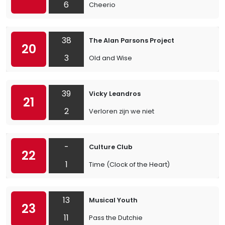
6
Cheerio
38
The Alan Parsons Project
20
3
Old and Wise
39
Vicky Leandros
21
2
Verloren zijn we niet
-
Culture Club
22
1
Time (Clock of the Heart)
13
Musical Youth
23
11
Pass the Dutchie