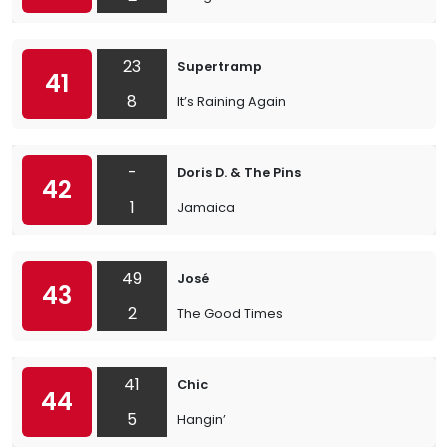
23
Supertramp
41
8
It’s Raining Again
-
Doris D. & The Pins
42
1
Jamaica
49
José
43
2
The Good Times
41
Chic
44
5
Hangin’