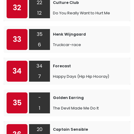
22
Culture Club
32
12
Do You Really Want to Hurt Me
35
Henk Wijngaard
33
6
Truckcar-race
34
Forecast
34
7
Happy Days (Hip Hip Hooray)
-
Golden Earring
35
1
The Devil Made Me Do It
20
Captain Sensible