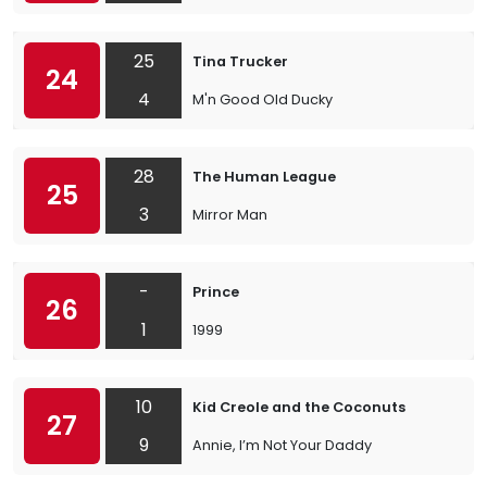
25
Tina Trucker
24
4
M'n Good Old Ducky
28
The Human League
25
3
Mirror Man
-
Prince
26
1
1999
10
Kid Creole and the Coconuts
27
9
Annie, I’m Not Your Daddy