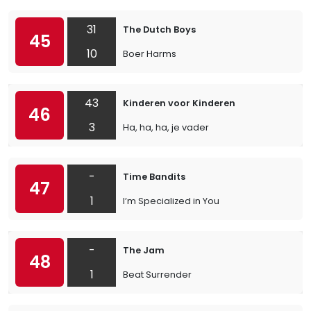
31
The Dutch Boys
45
10
Boer Harms
43
Kinderen voor Kinderen
46
3
Ha, ha, ha, je vader
-
Time Bandits
47
1
I’m Specialized in You
-
The Jam
48
1
Beat Surrender