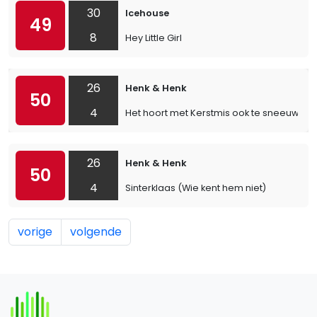
30
Icehouse
49
8
Hey Little Girl
26
Henk & Henk
50
4
Het hoort met Kerstmis ook te sneeuwen
26
Henk & Henk
50
4
Sinterklaas (Wie kent hem niet)
vorige
volgende