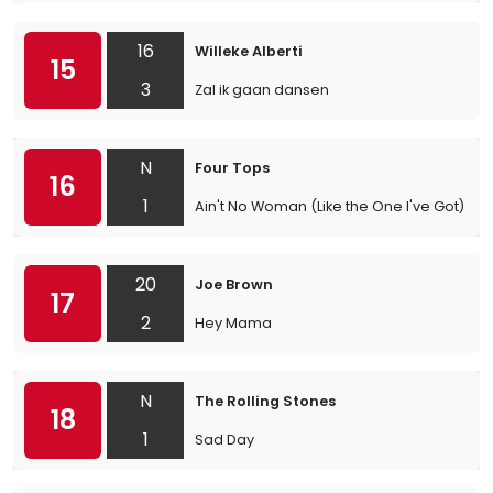
16
Willeke Alberti
15
3
Zal ik gaan dansen
N
Four Tops
16
1
Ain't No Woman (Like the One I've Got)
20
Joe Brown
17
2
Hey Mama
N
The Rolling Stones
18
1
Sad Day