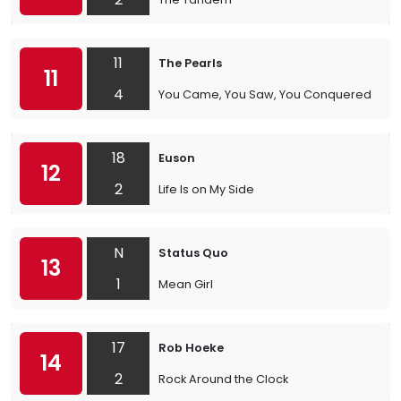
11
The Pearls
11
4
You Came, You Saw, You Conquered
18
Euson
12
2
Life Is on My Side
N
Status Quo
13
1
Mean Girl
17
Rob Hoeke
14
2
Rock Around the Clock