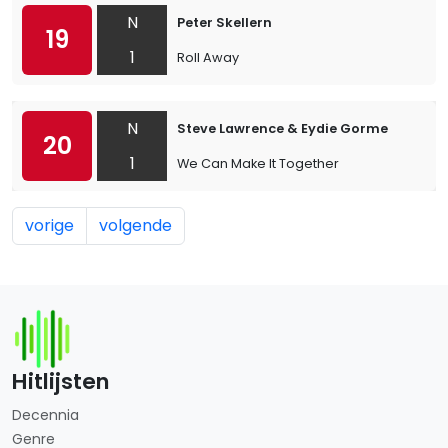
N
Peter Skellern
19
1
Roll Away
N
Steve Lawrence & Eydie Gorme
20
1
We Can Make It Together
vorige
volgende
Hitlijsten
Decennia
Genre