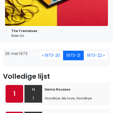
The Tremeloes
Ride On
26 mei 1973
« 1973-20
1973-21
1973-22 »
Volledige lijst
N
Demis Roussos
1
1
Goodbye, My Love, Goodbye