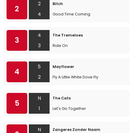
2
Bitch
2
4
Good Time Coming
4
The Tremeloes
3
3
Ride On
5
Mayflower
4
2
Fly A Little White Dove Fly
N
The Cats
5
1
Let's Go Together
N
Zangeres Zonder Naam