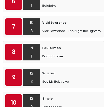
6
1
Balalaika
10
Vicki Lawrence
7
3
Vicki Lawrence– The Night the Lights Went
N
Paul Simon
8
1
Kodachrome
12
Wizzard
9
3
See My Baby Jive
13
Smyle
10
2
The Tandem