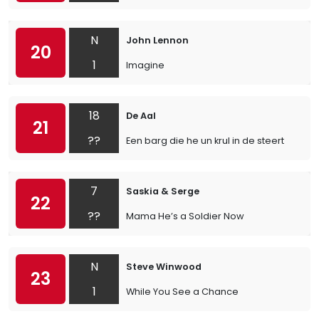
N
John Lennon
20
1
Imagine
18
De Aal
21
??
Een barg die he un krul in de steert
7
Saskia & Serge
22
??
Mama He’s a Soldier Now
N
Steve Winwood
23
1
While You See a Chance