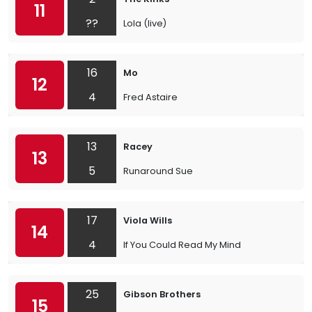
11
??
Lola (live)
16
Mo
12
4
Fred Astaire
13
Racey
13
5
Runaround Sue
17
Viola Wills
14
4
If You Could Read My Mind
25
Gibson Brothers
15