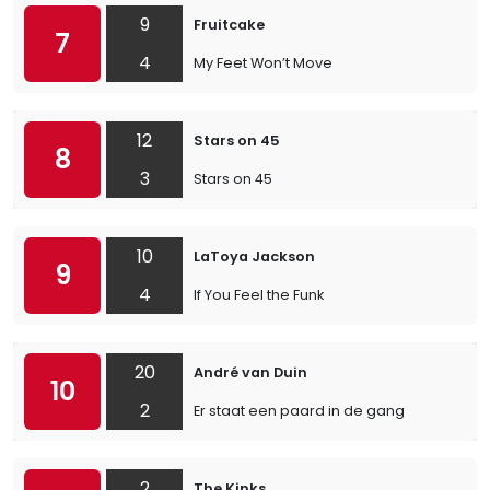
9
Fruitcake
7
4
My Feet Won’t Move
12
Stars on 45
8
3
Stars on 45
10
LaToya Jackson
9
4
If You Feel the Funk
20
André van Duin
10
2
Er staat een paard in de gang
2
The Kinks