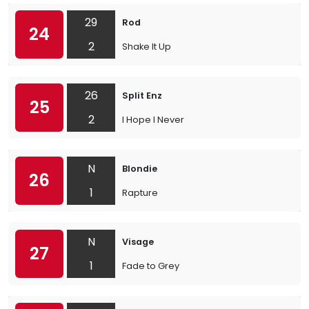
29
Rod
24
2
Shake It Up
26
Split Enz
25
2
I Hope I Never
N
Blondie
26
1
Rapture
N
Visage
27
1
Fade to Grey