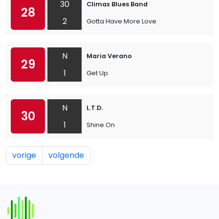
30
Climax Blues Band
28
2
Gotta Have More Love
N
Maria Verano
29
1
Get Up
N
L.T.D.
30
1
Shine On
vorige
volgende