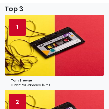
Top 3
1
Tom Browne
Funkin’ for Jamaica (N.Y.)
2