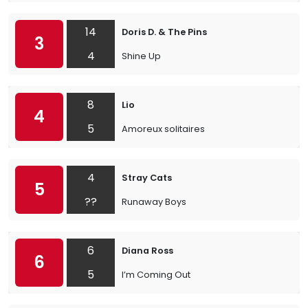
14
Doris D. & The Pins
3
4
Shine Up
8
Lio
4
5
Amoreux solitaires
4
Stray Cats
5
??
Runaway Boys
6
Diana Ross
6
5
I’m Coming Out