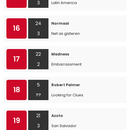
3
Latin America
24
Normaal
16
3
Net as gisteren
22
Madness
17
2
Embarrassment
5
Robert Palmer
18
??
Looking for Clues
21
Azoto
19
3
San Salvador