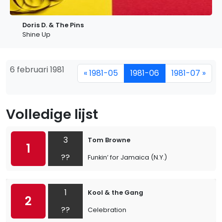
Doris D. & The Pins
Shine Up
6 februari 1981
« 1981-05
1981-06
1981-07 »
Volledige lijst
3
Tom Browne
1
??
Funkin’ for Jamaica (N.Y.)
1
Kool & the Gang
2
??
Celebration