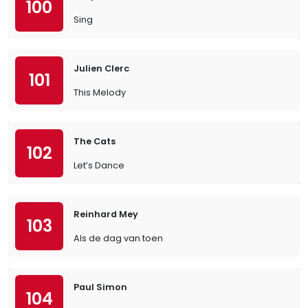
100
Sing
Julien Clerc
101
This Melody
The Cats
102
Let’s Dance
Reinhard Mey
103
Als de dag van toen
Paul Simon
104