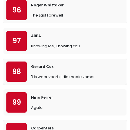
Roger Whittaker
96
The Last Farewell
ABBA
97
Knowing Me, Knowing You
Gerard Cox
98
't Is weer voorbij die mooie zomer
Nino Ferrer
99
Agata
Carpenters