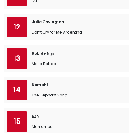
Du
Julie Covington
12
Don’t Cry for Me Argentina
Rob de Nijs
13
Malle Babbe
Kamahl
14
The Elephant Song
BZN
15
Mon amour