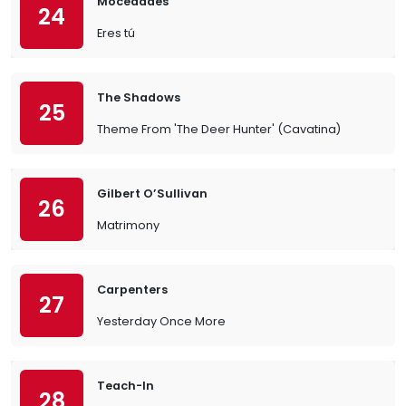
Mocedades
24
Eres tú
The Shadows
25
Theme From 'The Deer Hunter' (Cavatina)
Gilbert O’Sullivan
26
Matrimony
Carpenters
27
Yesterday Once More
Teach-In
28