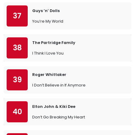
Guys ’n’ Dolls
37
You’re My World
The Partridge Family
38
I Think I Love You
Roger Whittaker
39
I Don’t Believe in If Anymore
Elton John & Kiki Dee
40
Don’t Go Breaking My Heart