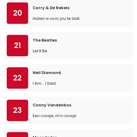
Corry & De Rekels
20
Huilen is voor jou te laat
The Beatles
21
Let It Be
Neil Diamond
22
I Am… I Said
Conny Vandenbos
23
Een roosje, m'n roosje