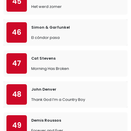
45
Het werd zomer
Simon & Garfunkel
46
El cóndor pasa
Cat Stevens
47
Morning Has Broken
John Denver
48
Thank God I’m a Country Boy
Demis Roussos
49
Forever and Ever