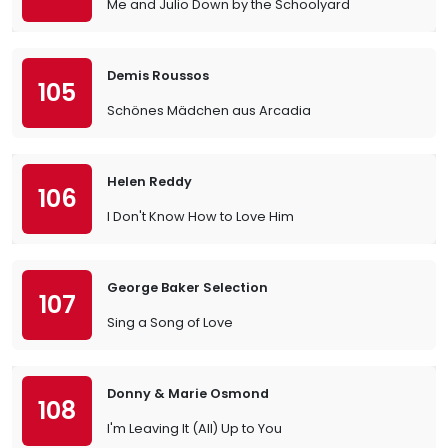
Me and Julio Down by the Schoolyard
Demis Roussos
105
Schönes Mädchen aus Arcadia
Helen Reddy
106
I Don't Know How to Love Him
George Baker Selection
107
Sing a Song of Love
Donny & Marie Osmond
108
I'm Leaving It (All) Up to You