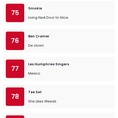
Smokie
75
Living Next Door to Alice
Ben Cramer
76
De clown
Les Humphries Singers
77
Mexico
Tee Set
78
She Likes Weeds