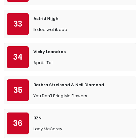
Astrid Nijgh
33
Ik doe wat ik doe
Vicky Leandros
34
Après Toi
Barbra Streisand & Neil Diamond
35
You Don’t Bring Me Flowers
BZN
36
Lady McCorey