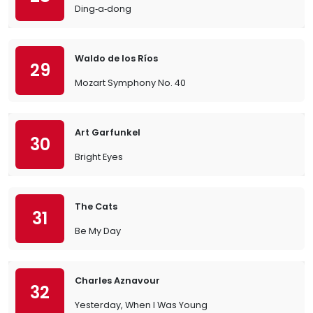
Ding‐a‐dong
Waldo de los Ríos
29
Mozart Symphony No. 40
Art Garfunkel
30
Bright Eyes
The Cats
31
Be My Day
Charles Aznavour
32
Yesterday, When I Was Young