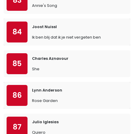
83
Annie's Song
Joost Nuissl
84
Ik ben blij dat ik je niet vergeten ben
Charles Aznavour
85
She
Lynn Anderson
86
Rose Garden
Julio Iglesias
87
Quiero