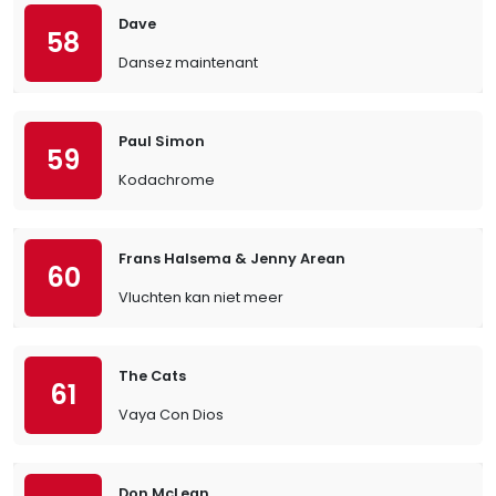
Dave
58
Dansez maintenant
Paul Simon
59
Kodachrome
Frans Halsema & Jenny Arean
60
Vluchten kan niet meer
The Cats
61
Vaya Con Dios
Don McLean