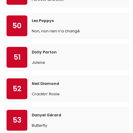
Les Poppys
50
Non, non rien n’a changé
Dolly Parton
51
Jolene
Neil Diamond
52
Cracklin’ Rosie
Danyel Gérard
53
Butterfly