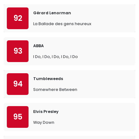
Gérard Lenorman
92
La Ballade des gens heureux
ABBA
93
I Do, I Do, I Do, I Do, I Do
Tumbleweeds
94
Somewhere Between
Elvis Presley
95
Way Down