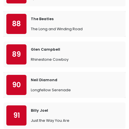
The Beatles
88
The Long and Winding Road
Glen Campbell
89
Rhinestone Cowboy
Neil Diamond
90
Longfellow Serenade
Billy Joel
91
Just the Way You Are