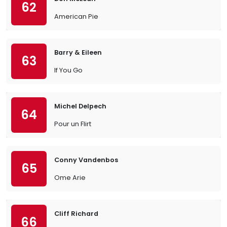
62
American Pie
Barry & Eileen
63
If You Go
Michel Delpech
64
Pour un Flirt
Conny Vandenbos
65
Ome Arie
Cliff Richard
66