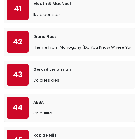
Mouth & MacNeal
41
Ik zie een ster
Diana Ross
42
Theme From Mahogany (Do You Know Where You're 
Gérard Lenorman
43
Voici les clés
ABBA
44
Chiquitita
Rob de Nijs