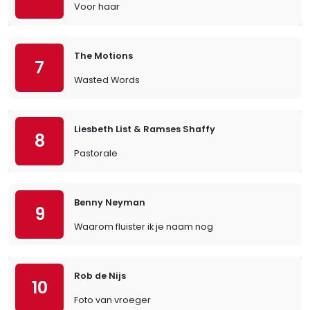
Voor haar
The Motions
7
Wasted Words
Liesbeth List & Ramses Shaffy
8
Pastorale
Benny Neyman
9
Waarom fluister ik je naam nog
Rob de Nijs
10
Foto van vroeger