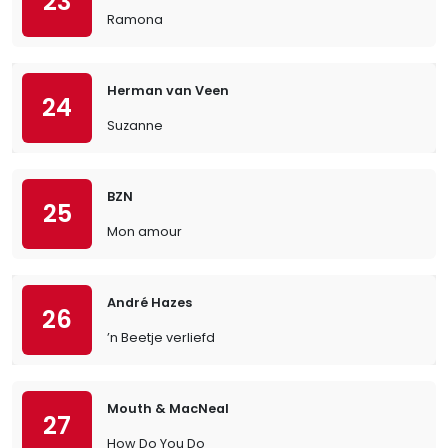
23
Ramona
Herman van Veen
24
Suzanne
BZN
25
Mon amour
André Hazes
26
’n Beetje verliefd
Mouth & MacNeal
27
How Do You Do