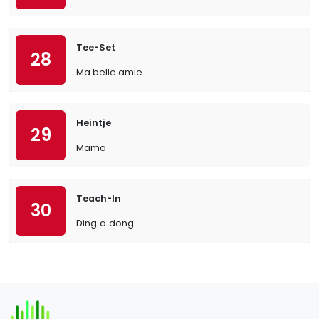
Tee-Set
28
Ma belle amie
Heintje
29
Mama
Teach-In
30
Ding‐a‐dong