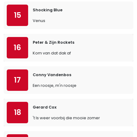
Shocking Blue
15
Venus
Peter & Zijn Rockets
16
Kom van dat dak af
Conny Vandenbos
17
Een roosje, m'n roosje
Gerard Cox
18
't Is weer voorbij die mooie zomer