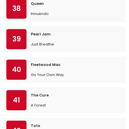
Queen
38
Innuendo
Pearl Jam
39
Just Breathe
Fleetwood Mac
40
Go Your Own Way
The Cure
41
A Forest
Toto