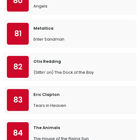
80
Angels
Metallica
81
Enter Sandman
Otis Redding
82
(Sittin’ on) The Dock of the Bay
Eric Clapton
83
Tears in Heaven
The Animals
84
The House of the Rising Sun