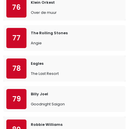
Klein Orkest
76
Over de muur
The Rolling Stones
77
Angie
Eagles
78
The Last Resort
Billy Joel
79
Goodnight Saigon
Robbie Williams