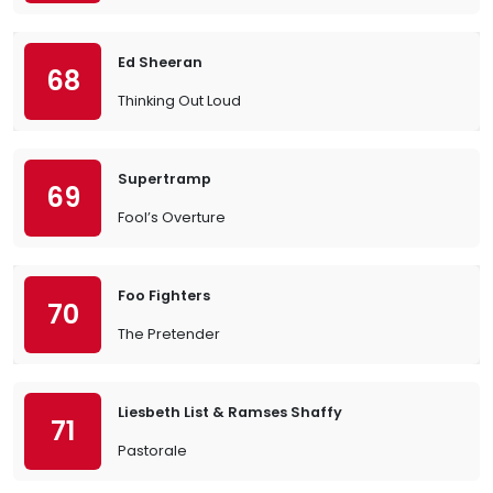
Ed Sheeran
68
Thinking Out Loud
Supertramp
69
Fool’s Overture
Foo Fighters
70
The Pretender
Liesbeth List & Ramses Shaffy
71
Pastorale