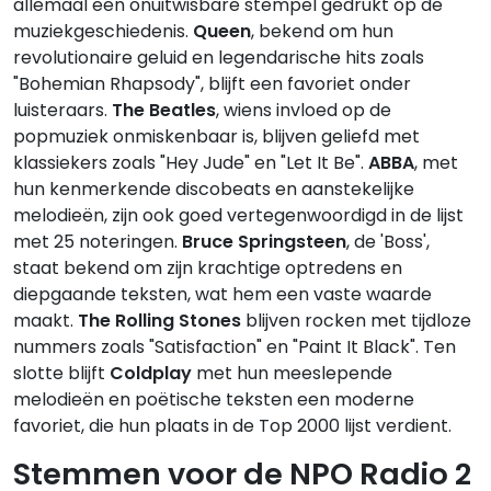
allemaal een onuitwisbare stempel gedrukt op de
muziekgeschiedenis.
Queen
, bekend om hun
revolutionaire geluid en legendarische hits zoals
"Bohemian Rhapsody", blijft een favoriet onder
luisteraars.
The Beatles
, wiens invloed op de
popmuziek onmiskenbaar is, blijven geliefd met
klassiekers zoals "Hey Jude" en "Let It Be".
ABBA
, met
hun kenmerkende discobeats en aanstekelijke
melodieën, zijn ook goed vertegenwoordigd in de lijst
met 25 noteringen.
Bruce Springsteen
, de 'Boss',
staat bekend om zijn krachtige optredens en
diepgaande teksten, wat hem een vaste waarde
maakt.
The Rolling Stones
blijven rocken met tijdloze
nummers zoals "Satisfaction" en "Paint It Black". Ten
slotte blijft
Coldplay
met hun meeslepende
melodieën en poëtische teksten een moderne
favoriet, die hun plaats in de Top 2000 lijst verdient.
Stemmen voor de NPO Radio 2