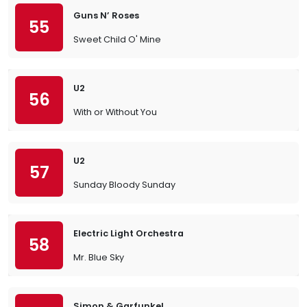
Guns N’ Roses
55
Sweet Child O' Mine
U2
56
With or Without You
U2
57
Sunday Bloody Sunday
Electric Light Orchestra
58
Mr. Blue Sky
Simon & Garfunkel