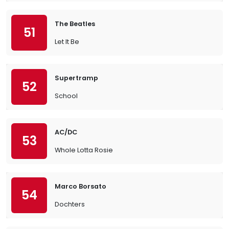
The Beatles
51
Let It Be
Supertramp
52
School
AC/DC
53
Whole Lotta Rosie
Marco Borsato
54
Dochters