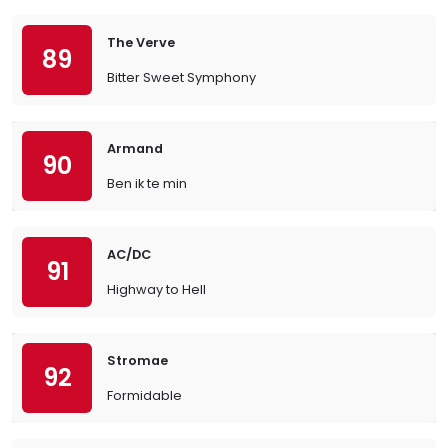
The Verve
89
Bitter Sweet Symphony
Armand
90
Ben ik te min
AC/DC
91
Highway to Hell
Stromae
92
Formidable