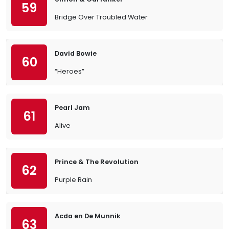
59
Bridge Over Troubled Water
David Bowie
60
“Heroes”
Pearl Jam
61
Alive
Prince & The Revolution
62
Purple Rain
Acda en De Munnik
63