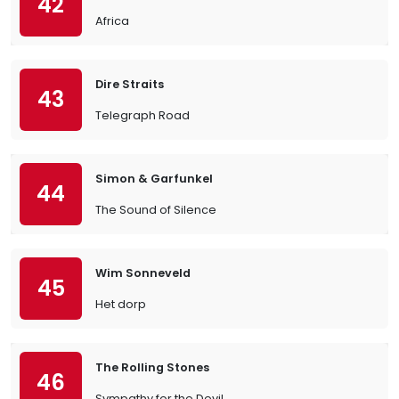
42
Africa
Dire Straits
43
Telegraph Road
Simon & Garfunkel
44
The Sound of Silence
Wim Sonneveld
45
Het dorp
The Rolling Stones
46
Sympathy for the Devil