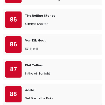
The Rolling Stones
85
Gimme Shelter
Van Dik Hout
86
Stil in mij
Phil Collins
87
In the Air Tonight
Adele
88
Set Fire to the Rain