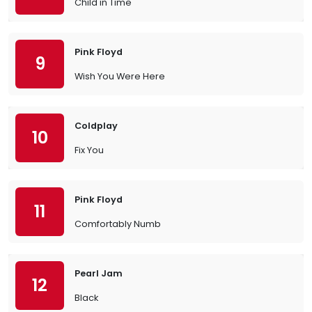
Child in Time
Pink Floyd
9
Wish You Were Here
Coldplay
10
Fix You
Pink Floyd
11
Comfortably Numb
Pearl Jam
12
Black