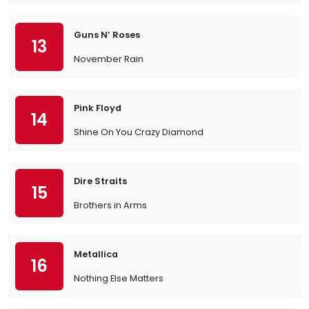
Guns N’ Roses
13
November Rain
Pink Floyd
14
Shine On You Crazy Diamond
Dire Straits
15
Brothers in Arms
Metallica
16
Nothing Else Matters