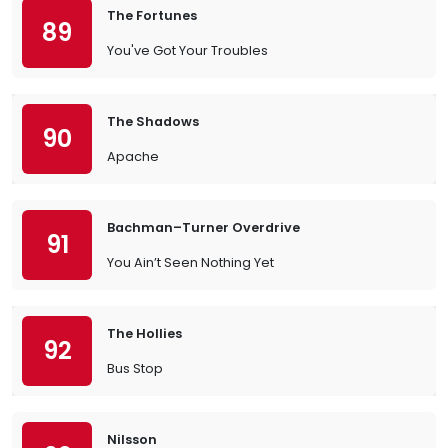
The Fortunes
89
You've Got Your Troubles
The Shadows
90
Apache
Bachman–Turner Overdrive
91
You Ain’t Seen Nothing Yet
The Hollies
92
Bus Stop
Nilsson