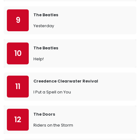
The Beatles
9
Yesterday
The Beatles
10
Help!
Creedence Clearwater Revival
11
I Put a Spell on You
The Doors
12
Riders on the Storm