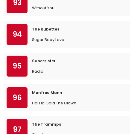
93
Without You
The Rubettes
94
Sugar Baby Love
Supersister
95
Radio
Manfred Mann
96
Ha! Ha! Said The Clown
The Trammps
97