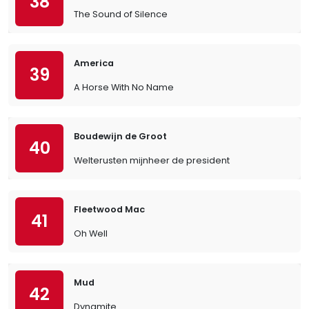
38
The Sound of Silence
America
39
A Horse With No Name
Boudewijn de Groot
40
Welterusten mijnheer de president
Fleetwood Mac
41
Oh Well
Mud
42
Dynamite