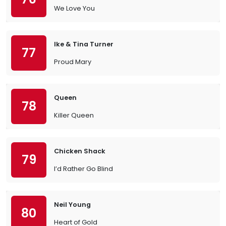
We Love You
Ike & Tina Turner
77
Proud Mary
Queen
78
Killer Queen
Chicken Shack
79
I’d Rather Go Blind
Neil Young
80
Heart of Gold