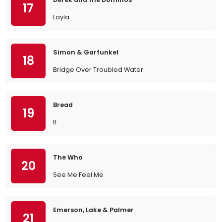
17
Layla
Simon & Garfunkel
18
Bridge Over Troubled Water
Bread
19
If
The Who
20
See Me Feel Me
Emerson, Lake & Palmer
21