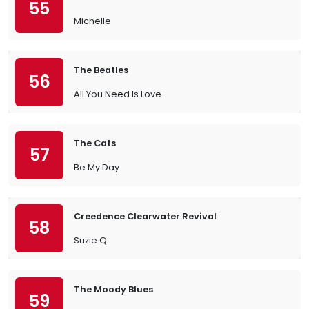
55
Michelle
The Beatles
56
All You Need Is Love
The Cats
57
Be My Day
Creedence Clearwater Revival
58
Suzie Q
The Moody Blues
59