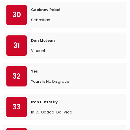
Cockney Rebel
30
Sebastian
Don McLean
31
Vincent
Yes
32
Yours Is No Disgrace
Iron Butterfly
33
In-A-Gadda-Da-Vida