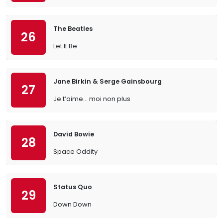
The Beatles
26
Let It Be
Jane Birkin & Serge Gainsbourg
27
Je t’aime… moi non plus
David Bowie
28
Space Oddity
Status Quo
29
Down Down