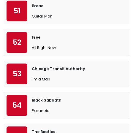
Bread
51
Guitar Man
Free
52
All Right Now
Chicago Transit Authority
53
I'm a Man
Black Sabbath
54
Paranoid
The Beatles