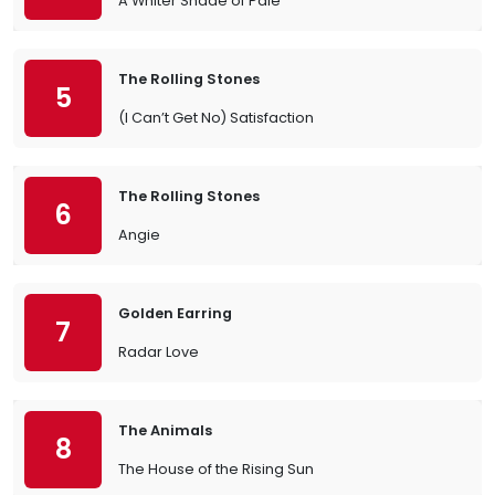
A Whiter Shade of Pale
The Rolling Stones
5
(I Can’t Get No) Satisfaction
The Rolling Stones
6
Angie
Golden Earring
7
Radar Love
The Animals
8
The House of the Rising Sun