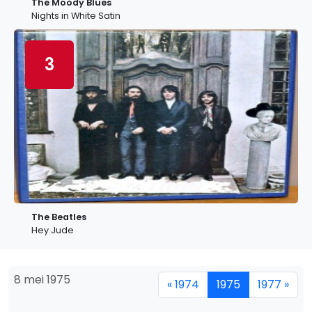
The Moody Blues
Nights in White Satin
3
The Beatles
Hey Jude
8 mei 1975
« 1974
1975
1977 »