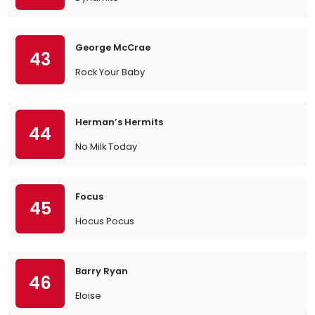
George McCrae
43
Rock Your Baby
Herman’s Hermits
44
No Milk Today
Focus
45
Hocus Pocus
Barry Ryan
46
Eloise