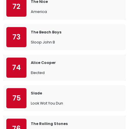
The Nice
72
America
The Beach Boys
73
Sloop John B
Alice Cooper
74
Elected
Slade
75
Look Wot You Dun
The Rolling Stones
76