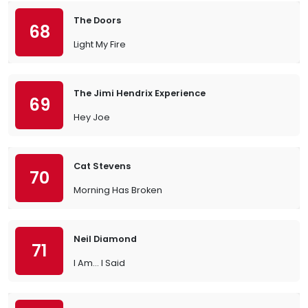
The Doors
68
Light My Fire
The Jimi Hendrix Experience
69
Hey Joe
Cat Stevens
70
Morning Has Broken
Neil Diamond
71
I Am… I Said