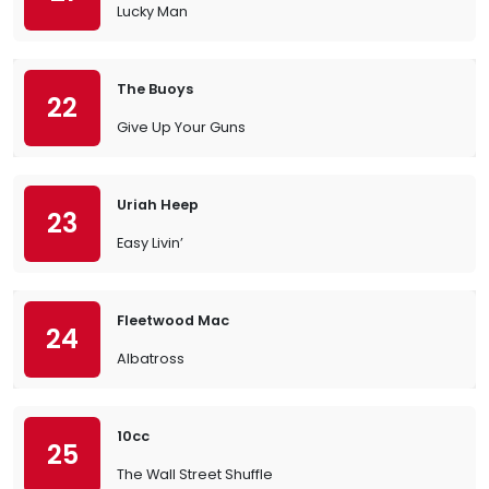
Lucky Man
The Buoys
22
Give Up Your Guns
Uriah Heep
23
Easy Livin’
Fleetwood Mac
24
Albatross
10cc
25
The Wall Street Shuffle