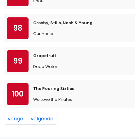
Shout
Crosby, Stills, Nash & Young
98
Our House
Grapefruit
99
Deep Water
The Roaring Sixties
100
We Love the Pirates
vorige
volgende