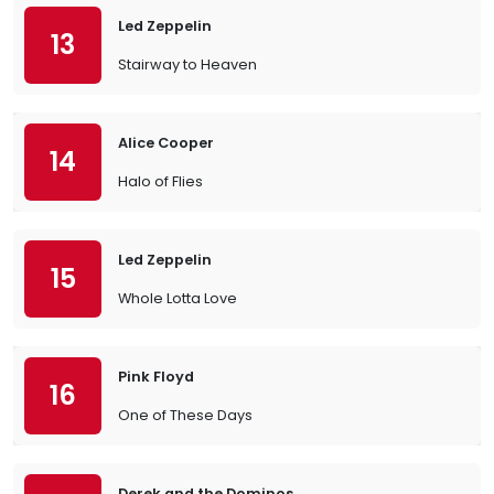
Led Zeppelin
13
Stairway to Heaven
Alice Cooper
14
Halo of Flies
Led Zeppelin
15
Whole Lotta Love
Pink Floyd
16
One of These Days
Derek and the Dominos