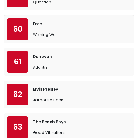
Question
Free
60
Wishing Well
Donovan
61
Atlantis
Elvis Presley
62
Jailhouse Rock
The Beach Boys
63
Good Vibrations