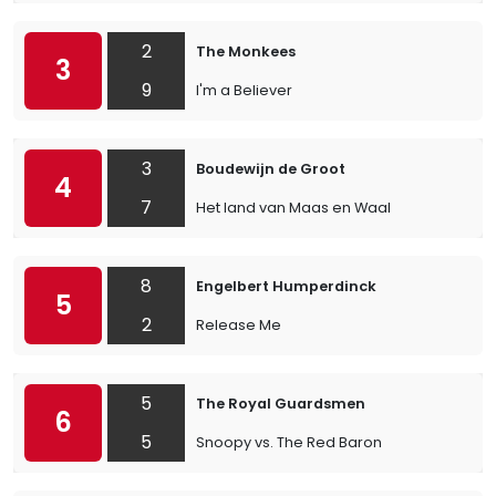
2
The Monkees
3
9
I'm a Believer
3
Boudewijn de Groot
4
7
Het land van Maas en Waal
8
Engelbert Humperdinck
5
2
Release Me
5
The Royal Guardsmen
6
5
Snoopy vs. The Red Baron