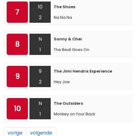
10
The Shoes
7
2
Na Na Na
N
Sonny & Cher
8
1
The Beat Goes On
9
The Jimi Hendrix Experience
9
2
Hey Joe
N
The Outsiders
10
1
Monkey on Your Back
vorige
volgende