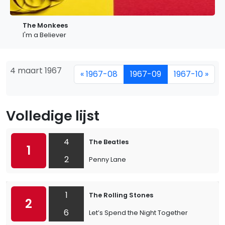
The Monkees
I'm a Believer
4 maart 1967
« 1967-08
1967-09
1967-10 »
Volledige lijst
4
The Beatles
1
2
Penny Lane
1
The Rolling Stones
2
6
Let’s Spend the Night Together