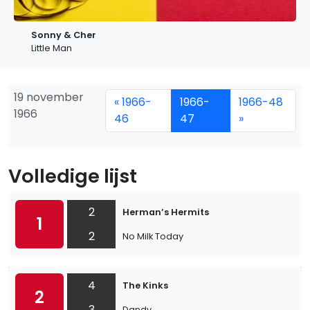
Sonny & Cher
Little Man
19 november
« 1966-
1966-
1966-48
1966
46
47
»
Volledige lijst
2
Herman’s Hermits
1
2
No Milk Today
4
The Kinks
2
3
Dandy