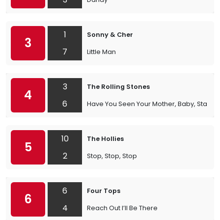
1
Sonny & Cher
3
7
Little Man
3
The Rolling Stones
4
6
Have You Seen Your Mother, Baby, Standi
10
The Hollies
5
2
Stop, Stop, Stop
6
Four Tops
6
4
Reach Out I’ll Be There