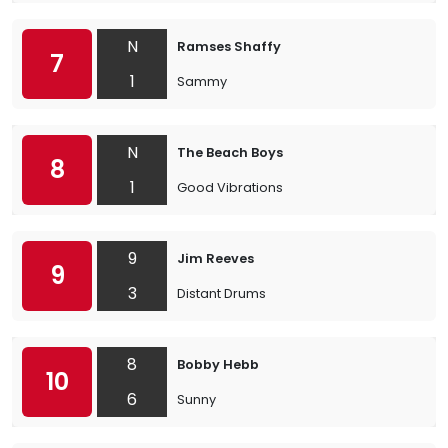
N
Ramses Shaffy
7
1
Sammy
N
The Beach Boys
8
1
Good Vibrations
9
Jim Reeves
9
3
Distant Drums
8
Bobby Hebb
10
6
Sunny