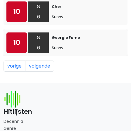
8
Cher
10
6
Sunny
8
Georgie Fame
10
6
Sunny
vorige
volgende
Hitlijsten
Decennia
Genre